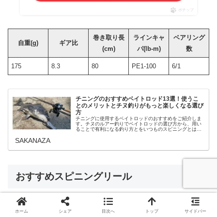
ポチップ
巻き取り長
ラインキャ
ベアリング
自重(g)
ギア比
(cm)
パ(lb-m)
数
175
8.3
80
PE1-100
6/1
チニングのおすすめベイトロッド13選！使うこ
とのメリットとチヌ釣りがもっと楽しくなる選び
方
チニングに使用するベイトロッドのおすすめをご紹介しま
す。チヌのルアー釣りでベイトロッドの選び方から、用い
ることで有利になる釣り方とをいつものスピニングとは一
味違った楽しみが増える使い方、チニングのベイトロッド
SAKANAZA
のおすすめを魅力とともに余すとこ...
おすすめスピニングリール
チニングが流行しはじめた頃は圧倒的にスピニングの時代
ホーム
シェア
目次へ
トップ
サイドバー