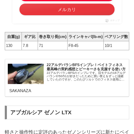
メルカリ
ポチップ
自重(g)
ギア比
巻き取り長(cm)
ラインキャパ(lb-m)
ベアリング数
130
7.8
71
F8-45
10/1
22アルデバランBFSインプレ！ベイトフィネス
最高峰の実釣感想とピーキーさを克服する使い方
22アルデバランBFSのインプレです。旧モデルの16アルデ
バランや50/51が好きだったために買い替えをずっと躊躇
していたのですが、このたびソルトでのフィネス使用に思
い切って買い替えを行いました。実釣した感想と糸巻量と
PEのしようのことなど...
SAKANAZA
アブガルシア ゼノン LTX
軽さと操作性に定評のあったゼノンシリーズに新たにベイ