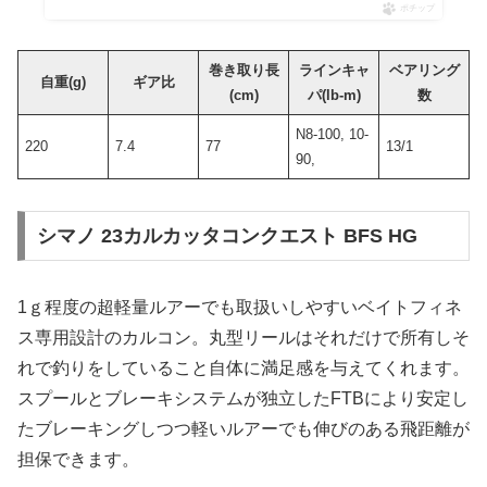
ポチップ
巻き取り長
ラインキャ
ベアリング
自重(g)
ギア比
(cm)
パ(lb-m)
数
N8-100, 10-
220
7.4
77
13/1
90,
シマノ 23カルカッタコンクエスト BFS HG
1ｇ程度の超軽量ルアーでも取扱いしやすいベイトフィネ
ス専用設計のカルコン。丸型リールはそれだけで所有しそ
れで釣りをしていること自体に満足感を与えてくれます。
スプールとブレーキシステムが独立したFTBにより安定し
たブレーキングしつつ軽いルアーでも伸びのある飛距離が
担保できます。