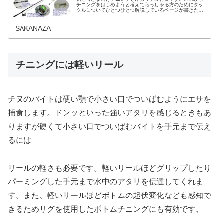
チニングをはじめようと考えてらっしゃる方のためにタッ
クルについてひとつひとつ解説しているページが書きたい
と思ったので今さらながらご用意いたしました！あれやこ
れや釣る前から知識ばかり蓄えてし...
SAKANAZA
チニングには軽いリール
チヌのバイトは硬い顎で小さい口でついばむようにエサを
捕食します。ドンッといった強いアタリを感じるときもあ
りますが硬くて小さい口でついばむバイトを手元まで伝え
るには
リールの軽さも必要です。軽いリールほどグリップしたり
パーミングした手元まで水中のアタリを伝達してくれま
す。また、軽いリールほどボトムの起伏変化なども感知で
きるためリグを使用したボトムチニングにも有効です。