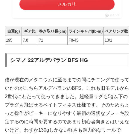
メルカリ
ポチップ
自重(g)
ギア比
巻き取り長(cm)
ラインキャパ(lb-m)
ベアリング数
195
7.8
71
F8-45
13/1
シマノ 22アルデバラン BFS HG
僕が現在のメタニウムに至るまでの間にチニングで使って
いたのがこちらアルデバランのBFS。これも旧モデルから
2世代にわたって使ってきました。超軽量リグも5g以下の
プラグも飛ばせるベイトフィネス仕様です。そのためちょ
っと操作がピーキーになりやすく最初の適切なブレーキ設
定するのに時間を要するのであまり初心者向きとはいえな
いけど、わずか130gしかない軽さも魅力的なリールで