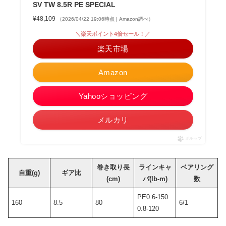
SV TW 8.5R PE SPECIAL
¥48,109
（2026/04/22 19:06時点 | Amazon調べ）
＼楽天ポイント4倍セール！／
楽天市場
Amazon
Yahooショッピング
メルカリ
ポチップ
巻き取り長
ラインキャ
ベアリング
自重(g)
ギア比
(cm)
パ(lb-m)
数
PE0.6-150
160
8.5
80
6/1
0.8-120