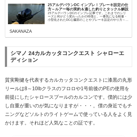
25アルデバランDC インプレ！ブレーキ設定の仕
方～ルアー毎の実釣＆適した釣りとタックル解説
25アルデバランDCのインプレ記事です。これまでのシリ
ーズと何がどう変わったかの特徴と、一番気になる軽量・
小型化されたDC心臓部のことやブレーキ設定のやり方～、
実釣からいろんなルアーをキャストしてみて感じた飛距離
などの感想と組み合わせる適したロッドまでを徹底解説。
SAKANAZA
シマノ 24カルカッタコンクエスト シャローエ
ディション
質実剛健を代表するカルカッタコンクエストに漆黒の丸形
リールは8～10lbクラスのフロロや1号前後のPEの使用を
前提にしたシャロースプールのカルコンです。僕的には少
し自重が重いのが気になりますが・・・。僕の身近でもチ
ニングなどソルトのライトゲームで使っている人をよく見
かけます。それほど人気なことの証です。