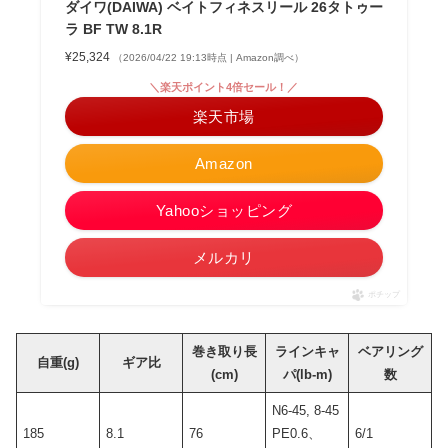
ダイワ(DAIWA) ベイトフィネスリール 26タトゥー
ラ BF TW 8.1R
¥25,324
（2026/04/22 19:13時点 | Amazon調べ）
＼楽天ポイント4倍セール！／
楽天市場
Amazon
Yahooショッピング
メルカリ
ポチップ
巻き取り長
ラインキャ
ベアリング
自重(g)
ギア比
(cm)
パ(lb-m)
数
N6-45, 8-45
185
8.1
76
PE0.6、
6/1