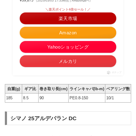
¥39,875
（2025/03/03 17:33時点 | Amazon調べ）
＼楽天ポイント4倍セール！／
楽天市場
Amazon
Yahooショッピング
メルカリ
ポチップ
自重(g)
ギア比
巻き取り長(cm)
ラインキャパ(lb-m)
ベアリング数
185
8.5
90
PE0.8-150
10/1
シマノ 25アルデバラン DC