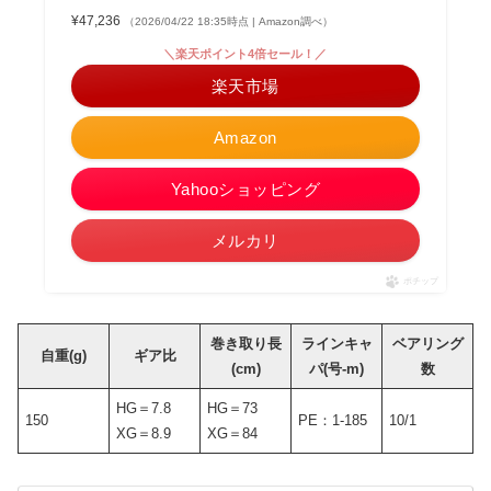
¥47,236
（2026/04/22 18:35時点 | Amazon調べ）
＼楽天ポイント4倍セール！／
楽天市場
Amazon
Yahooショッピング
メルカリ
ポチップ
巻き取り長
ラインキャ
ベアリング
自重(g)
ギア比
(cm)
パ(号-m)
数
HG＝7.8
HG＝73
150
PE：1-185
10/1
XG＝8.9
XG＝84