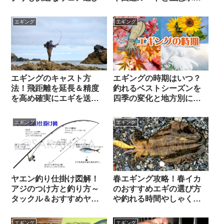
ント
エギング
エギング
エギングのキャスト方
エギングの時期はいつ？
法！飛距離を延長＆精度
釣れるベストシーズンを
を高め確実にエギを送り
四季の変化と地方別に解
届ける方法
説
エギング
エギング
ヤエン釣り仕掛け図解！
春エギング攻略！春イカ
アジのつけ方と釣り方～
のおすすめエギの選び方
タックル＆おすすめヤエ
や釣れる時間やしゃくり
ン仕掛け紹介
方など徹底解説
エギング
エギング