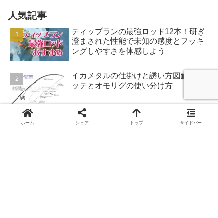
人気記事
ティップランの最強ロッド12本！研ぎ
澄まされた性能で未知の感度とフッキ
ングしやすさを体感しよう
イカメタルの仕掛けと誘い方図解！ス
ッテとオモリグの使い分け方
夏のエギングの攻略法！夏イカを狙う
ホーム
シェア
トップ
サイドバー
時間帯とポイントやエギの選び方＆釣
り方解説
エギングのリールおすすめ！ 中級者以
上に操作性と所有欲まで満たす中核～
上位機種10選
ティップランのリールおすすめ7選！