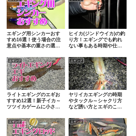
エギング用シンカーおす
ヒイカ(ジンドウイカ)の釣
すめ16選！使う場合の注
り方！エギングでも釣れ
意点や基本の重さの選び
ない事もある時期や仕掛
方
け、誘い方ハンドブック
エギング
エギング
ライトエギングのエギお
ヤリイカエギングの時期
すすめ12選！新子イカ～
やタックル～シャクリ方
ツツイカゲームに小さく
など誘い方とエギのこと
ても頼れる隠し玉
まで完全ガイド
エギング
エギング