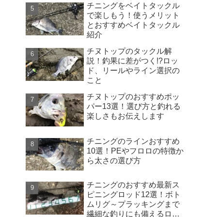
チニングをベイトタックル
で楽しもう！使うメリット
とおすすめベイトタックル
紹介
チヌトップのタックル解
説！釣果に差がつく!?ロッ
ド、リールやライン選択の
こと
チヌトップのおすすめポッ
パー13選！選び方と釣れる
楽しさもお伝えします
チニングのラインおすすめ
10選！PEやフロロの特徴か
ら太さの選び方
チニングのおすすめ最新ス
ピニングロッド12選！ボト
ムリグ～プラッキングまで
繊細な釣りにも備えるロッ