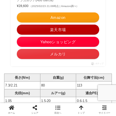
アブガルシア(Abu Garcia)
¥28,600
（2025/02/23 21:06時点 | Amazon調べ）
Amazon
楽天市場
Yahooショッピング
メルカリ
ポチップ
長さ(ft/m)
自重(g)
仕舞寸法(cm)
7.3/2.21
80
113
先径(mm)
ルアー(g)
適合PE(号)
1.05
1.5-20
0.6-1.5
ホーム
シェア
目次へ
トップ
サイドバー