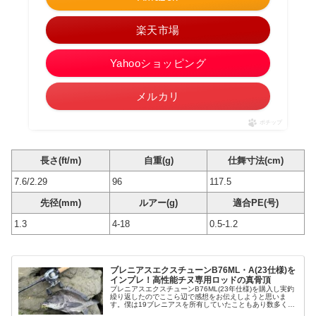
楽天市場
Yahooショッピング
メルカリ
ポチップ
長さ(ft/m)
自重(g)
仕舞寸法(cm)
7.6/2.29
96
117.5
先径(mm)
ルアー(g)
適合PE(号)
1.3
4-18
0.5-1.2
ブレニアスエクスチューンB76ML・A(23仕様)を
インプレ！高性能チヌ専用ロッドの真骨頂
ブレニアスエクスチューンB76ML(23年仕様)を購入し実釣
繰り返したのでここら辺で感想をお伝えしようと思いま
す。僕は19ブレニアスを所有していたこともあり数多くの
チヌゲーム専用ロッドを使ってきた経験があります。その