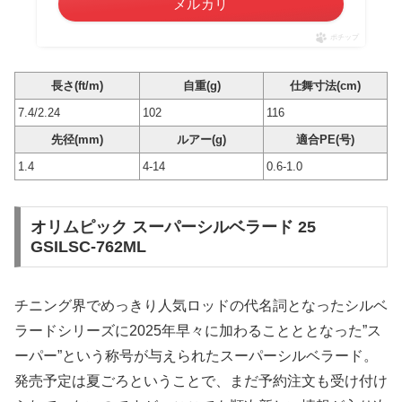
メルカリ
ポチップ
長さ(ft/m)
自重(g)
仕舞寸法(cm)
7.4/2.24
102
116
先径(mm)
ルアー(g)
適合PE(号)
1.4
4-14
0.6-1.0
オリムピック スーパーシルベラード 25
GSILSC-762ML
チニング界でめっきり人気ロッドの代名詞となったシルベ
ラードシリーズに2025年早々に加わることととなった”ス
ーパー”という称号が与えられたスーパーシルベラード。
発売予定は夏ごろということで、まだ予約注文も受け付け