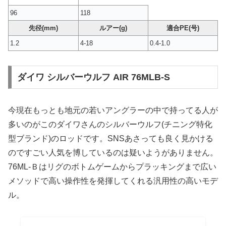
96
118
先径(mm)
ルアー(g)
適合PE(号)
1.2
4-18
0.4-1.0
ダイワ シルバーウルフ AIR 76MLB-S
今現在もっとも地元の若いアングラーの中で持ってる人が
多いのがこのダイワさんのシルバーウルフ(チニング特化
型ブランド)のロッドです。SNSあさっても良く見かける
のですごい人気を博しているのは疑いようがありません。
76ML-Ｂはリグのボトムゲームからプラッキングまで広い
メソッドで高い操作性を発揮してくれる汎用性の高いモデ
ル。