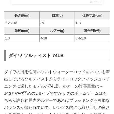
ポチップ
長さ(ft/m)
自重(g)
仕舞寸法(cm)
7.2/2.18
89
113
先径(mm)
ルアー(g)
適合PE(号)
1.3
4-18
0.4-1.0
ダイワ ソルティスト 74LB
ダイワの汎用性高いソルトウォーターロッドをいくつも輩
出しているソルティストからライトロックフィッシュ～チ
ニングに適したモデルが74LB。ルアーの許容重量は～
14gとやや弱めのLタイプですがリグのボトムゲームはも
ちろん許容範囲内のルアーであればプラッキングも可能な
バランスが保たれていて、レングス的にも取り回しの良さ