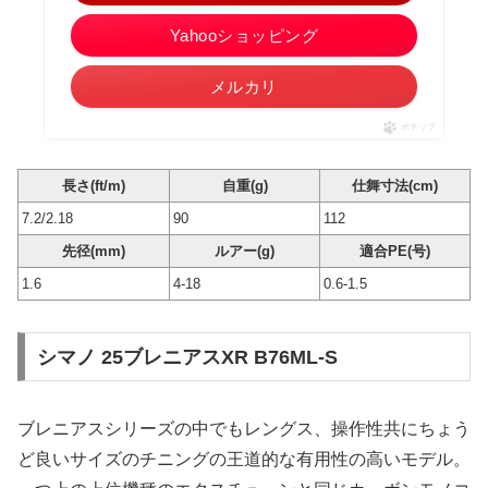
Yahooショッピング
メルカリ
ポチップ
長さ(ft/m)
自重(g)
仕舞寸法(cm)
7.2/2.18
90
112
先径(mm)
ルアー(g)
適合PE(号)
1.6
4-18
0.6-1.5
シマノ 25ブレニアスXR B76ML-S
ブレニアスシリーズの中でもレングス、操作性共にちょう
ど良いサイズのチニングの王道的な有用性の高いモデル。