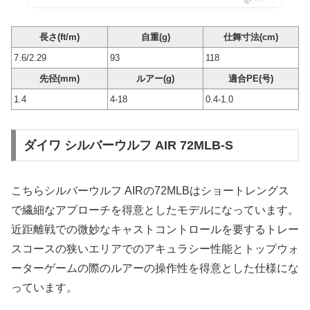
長さ(ft/m)
自重(g)
仕舞寸法(cm)
7.6/2.29
93
118
先径(mm)
ルアー(g)
適合PE(号)
1.4
4-18
0.4-1.0
ダイワ シルバーウルフ AIR 72MLB-S
こちらシルバーウルフ AIRの72MLBはショートレングス
で繊細なアプローチを得意としたモデルになっています。
近距離戦での微妙なキャストコントロールを要するトレー
スコースの狭いエリアでのアキュラシー性能とトップウォ
ーターゲームの際のルアーの操作性を得意とした仕様にな
っています。