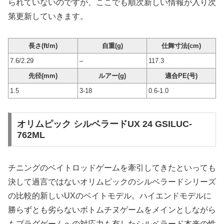
られていないのですが、ここでも順次新しい情報が入り次
第更新していきます。
長さ(ft/m)
自重(g)
仕舞寸法(cm)
7.6/2.29
–
117.3
先径(mm)
ルアー(g)
適合PE(号)
1.5
3-18
0.6-1.0
オリムピック シルベラードUX 24 GSILUC-
762ML
チニングのベイトロッドゲームを牽引してきたといっても
決して過言ではないオリムピックのシルベラードシリーズ
の比較的新しいUXのベイトモデル。ハイエンドモデルに
勝らずとも劣らないボトムチヌゲームをメインとしながら
もプラグゲームへの対応力も有したシルベラード本来の性