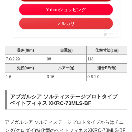
Yahooショッピング
メルカリ
ポチップ
長さ(ft/m)
自重(g)
仕舞寸法(cm)
7.6/2.29
98
118
先径(mm)
ルアー(g)
適合PE(号)
1.6
3-16
0.6-1.0
アブガルシア ソルティステージプロトタイプ
ベイトフィネス XKRC-73MLS-BF
アブガルシア ソルティステージプロトタイプからはチニ
ング(クロダイ)特化型のベイトフィネスXKRC-73MLS-BF