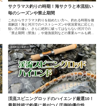
サクラマス釣りの時期！海サクラと本流狙い
毎のシーズンや禁止期間
バ
これからサクラマス釣りを始めたい方へ、釣れる時期を徹
ラ
底解説！海と河川でのベストシーズンや状況変化に応じた
最
狙い方の違い、さらに絶対に破ってはならない河川での
解
「禁止期間（禁漁）」や遊漁規則などの重要ルールも網
羅。事前の準備を整えて憧れの一匹に挑みましょう。
渓流釣り・鮎釣り
渓流スピニングロッドのハイエンド厳選10！
最新技術で釣果に差がつく圧倒的優位性