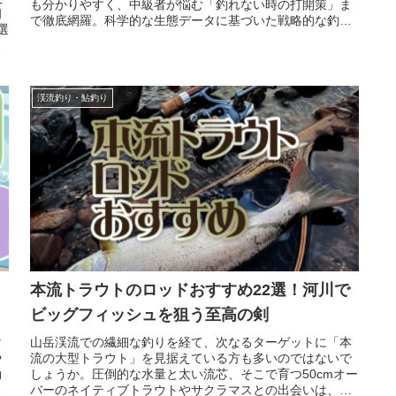
も分かりやすく、中級者が悩む「釣れない時の打開策」ま
初
で徹底網羅。科学的な生態データに基づいた戦略的な釣り
選
方をマスターして、確実な釣果アップへと繋げましょう！
に
渓流釣り・鮎釣り
本流トラウトのロッドおすすめ22選！河川で
ビッグフィッシュを狙う至高の剣
け
山岳渓流での繊細な釣りを経て、次なるターゲットに「本
や
流の大型トラウト」を見据えている方も多いのではないで
効
しょうか。圧倒的な水量と太い流芯、そこで育つ50cmオー
、
バーのネイティブトラウトやサクラマスとの出会いは、ま