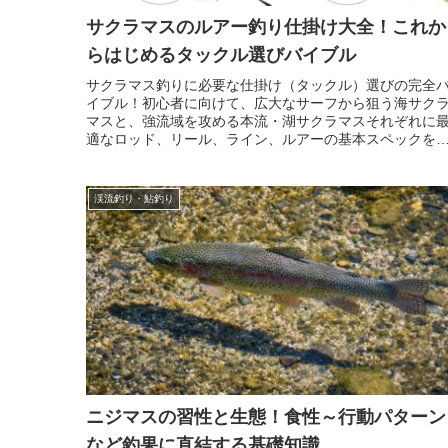
サクラマスのルアー釣り仕掛け大全！これか
らはじめるタックル選びバイブル
サクラマス釣りに必要な仕掛け（タックル）選びの完全
イブル！初心者に向けて、広大なサーフから狙う海サク
マスと、強流域を攻める本流・湖サクラマスそれぞれに
適なロッド、リール、ライン、ルアーの基本スペックを
説。バラシを激減させるフックや接続パーツも紹介しま
す。
渓流釣り・鮎釣り
ニジマスの習性と生態！食性～行動パターン
など釣果に直結する基礎知識