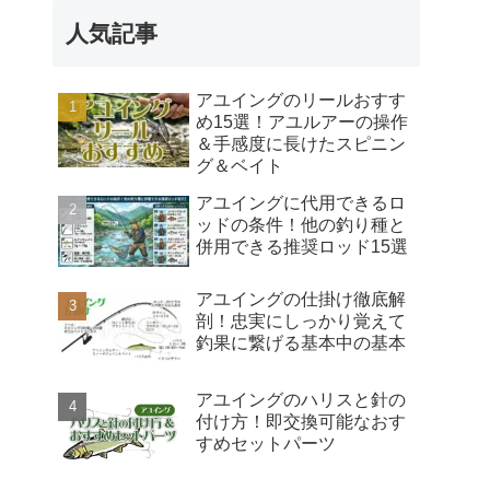
人気記事
アユイングのリールおすす
め15選！アユルアーの操作
＆手感度に長けたスピニン
グ＆ベイト
アユイングに代用できるロ
ッドの条件！他の釣り種と
併用できる推奨ロッド15選
アユイングの仕掛け徹底解
剖！忠実にしっかり覚えて
釣果に繋げる基本中の基本
アユイングのハリスと針の
付け方！即交換可能なおす
すめセットパーツ