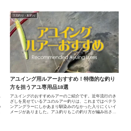
さにこの釣りの醍醐味です。し...
渓流釣り・鮎釣り
アユイング用ルアーおすすめ！特徴的な釣り
方を担うアユ専用品18選
ユ
アユイングのおすすめルアーのご紹介です。近年流行のき
ざしを見せているアユのルアー釣りは、これまではベテラ
の
ンアングラーにしかあまり馴染みのなかった入りにくいイ
ク
メージがありました。アユ釣りもこの釣り方が編み出され
たことで身近な存在になってきた釣...