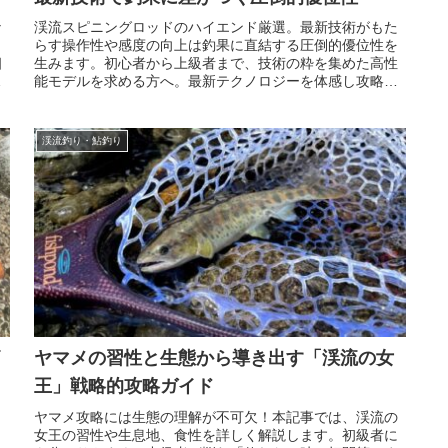
な
渓流スピニングロッドのハイエンド厳選。最新技術がもた
目
らす操作性や感度の向上は釣果に直結する圧倒的優位性を
相
生みます。初心者から上級者まで、技術の粋を集めた高性
能モデルを求める方へ。最新テクノロジーを体感し攻略の
精度を劇的に高める一振りを見つけてください。
渓流釣り・鮎釣り
ヤマメの習性と生態から導き出す「渓流の女
王」戦略的攻略ガイド
ヤマメ攻略には生態の理解が不可欠！本記事では、渓流の
女王の習性や生息地、食性を詳しく解説します。初級者に
え