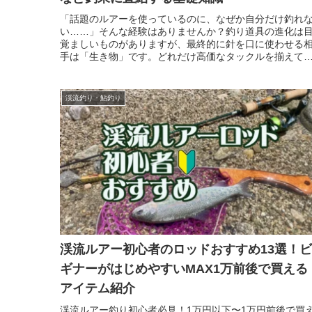
「話題のルアーを使っているのに、なぜか自分だけ釣れ
い……」そんな経験はありませんか？釣り道具の進化は
覚ましいものがありますが、最終的に針を口に使わせる
手は「生き物」です。どれだけ高価なタックルを揃えて
も、ターゲットであるニジマスの性質...
渓流釣り・鮎釣り
渓流ルアー初心者のロッドおすすめ13選！ビ
ギナーがはじめやすいMAX1万前後で買える
アイテム紹介
渓流ルアー釣り初心者必見！1万円以下〜1万円前後で買