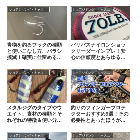
アイテム完全網羅
【実釣ノウハウ】
ショアジギング・キャスティング
ショアジギング・キャスティング
青物を釣るフックの種類
バリバスナイロンショッ
と使いこなし方、バラシ
クリーダーインプレ！安
撲滅！確実に仕留めるフ
心の信頼度とあらゆる釣
ックセッティング
りの使い道5通り
ショアジギング・キャスティング
ショアジギング・キャスティング
メタルジグのタイプやウ
釣りのフィンガープロテ
エイト、素材の種類とそ
クターおすすめ9選！その
れぞれの特徴＆使い分け
必要性とあったほうがい
方
い釣り種と選び方も
ショアジギング・キャスティング
ショアジギング・キャスティング