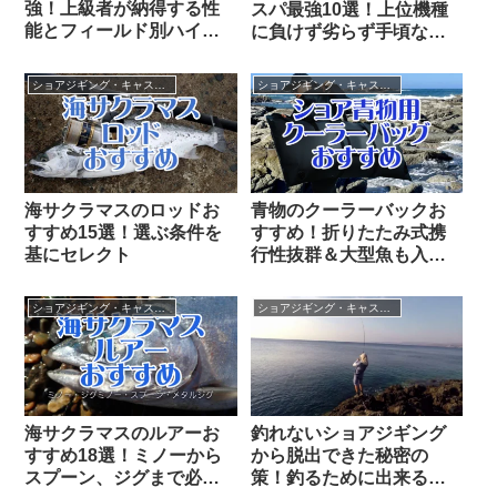
強！上級者が納得する性
スパ最強10選！上位機種
能とフィールド別ハイエ
に負けず劣らず手頃な価
ンドの出しどころ
格でお値段以上推奨品
ショアジギング・キャスティング
ショアジギング・キャスティング
海サクラマスのロッドお
青物のクーラーバックお
すすめ15選！選ぶ条件を
すすめ！折りたたみ式携
基にセレクト
行性抜群＆大型魚も入る
釣り用ソフトクーラー
ショアジギング・キャスティング
ショアジギング・キャスティング
海サクラマスのルアーお
釣れないショアジギング
すすめ18選！ミノーから
から脱出できた秘密の
スプーン、ジグまで必須
策！釣るために出来る