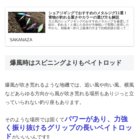
ショアジギングでおすすめのメタルジグ11選！
青物が釣れる重さやカラーの選び方も解説
大人気のショアジギングのおすすめメタルジグを厳選して
紹介。釣れる！と感じた自分が大物狙いで実際に使用した
中から、初級者～釣り上級者の方まで比較的誰が扱っても
使いやすくて釣れやすいおすすめを厳選しました。重さや
カラーの選び方もご案内します。シ...
SAKANAZA
爆風時はスピニングよりもベイトロッド
爆風が吹き荒れるような地磯では、追い風や向い風、横風
などあらゆる方向から風が吹き荒れる場所もありジっと立
っていられない釣り座もあります。
パワーがあり、力強
そのような場所では固くて
く振り抜けるグリップの長いベイトロッ
ド
がいいいんです!!