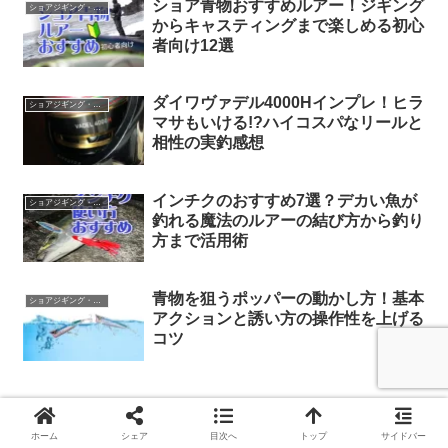
ショア青物おすすめルアー！ジギング
ショアジギング・キャスティング
からキャスティングまで楽しめる初心
者向け12選
ダイワヴァデル4000Hインプレ！ヒラ
ショアジギング・キャスティング
マサもいける!?ハイコスパなリールと
相性の実釣感想
インチクのおすすめ7選？デカい魚が
ショアジギング・キャスティング
釣れる魔法のルアーの結び方から釣り
方まで活用術
青物を狙うポッパーの動かし方！基本
ショアジギング・キャスティング
アクションと誘い方の操作性を上げる
コツ
スポンサーリンク
ホーム
シェア
目次へ
トップ
サイドバー