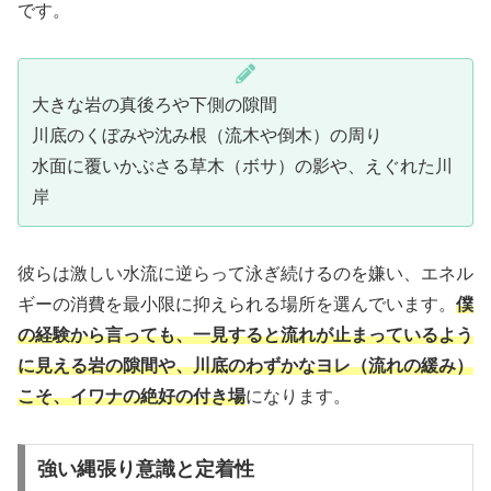
です。
大きな岩の真後ろや下側の隙間
川底のくぼみや沈み根（流木や倒木）の周り
水面に覆いかぶさる草木（ボサ）の影や、えぐれた川
岸
彼らは激しい水流に逆らって泳ぎ続けるのを嫌い、エネル
ギーの消費を最小限に抑えられる場所を選んでいます。
僕
の経験から言っても、一見すると流れが止まっているよう
に見える岩の隙間や、川底のわずかなヨレ（流れの緩み）
こそ、イワナの絶好の付き場
になります。
強い縄張り意識と定着性