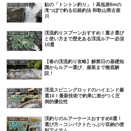
鮎の「トントン釣り」！高低差8mの
渓流釣り・鮎釣り
滝つぼで釣る伝統釣法 和歌山県古座
川
渓流釣りスプーンおすすめ！重さ選び
渓流釣り・鮎釣り
と使い方まで歴史ある渓流ルアー必須
10選
【春の渓流釣り攻略】解禁日の基礎知
渓流釣り・鮎釣り
識からルアー選び、服装まで徹底解
説！
渓流スピニングロッドのハイエンド厳
渓流釣り・鮎釣り
選10！最新技術で釣果に差がつく圧
倒的優位性
渓釣りのルアーケースおすすめ6選！
渓流釣り・鮎釣り
選び方～コンパクトたっぷり収納の便
利アイテム