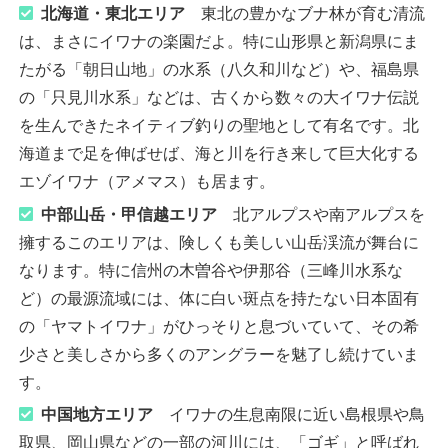
北海道・東北エリア
東北の豊かなブナ林が育む清流
は、まさにイワナの楽園だよ。特に山形県と新潟県にま
たがる「朝日山地」の水系（八久和川など）や、福島県
の「只見川水系」などは、古くから数々の大イワナ伝説
を生んできたネイティブ釣りの聖地として有名です。北
海道まで足を伸ばせば、海と川を行き来して巨大化する
エゾイワナ（アメマス）も居ます。
中部山岳・甲信越エリア
北アルプスや南アルプスを
擁するこのエリアは、険しくも美しい山岳渓流が舞台に
なります。特に信州の木曽谷や伊那谷（三峰川水系な
ど）の最源流域には、体に白い斑点を持たない日本固有
の「ヤマトイワナ」がひっそりと息づいていて、その希
少さと美しさから多くのアングラーを魅了し続けていま
す。
中国地方エリア
イワナの生息南限に近い島根県や鳥
取県、岡山県などの一部の河川には、「ゴギ」と呼ばれ