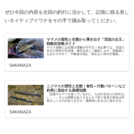
ぜひ今回の内容を次回の釣行に活かして、記憶に残る美し
いネイティブイワナをその手で掴み取ってください。
ヤマメの習性と生態から導き出す「渓流の女王」
戦略的攻略ガイド
ヤマメ攻略には生態の理解が不可欠！本記事では、渓流の
女王の習性や生息地、食性を詳しく解説します。初級者に
も分かりやすく、中級者が悩む「釣れない時の打開策」ま
で徹底網羅。科学的な生態データに基づいた戦略的な釣り
方をマスターして、確実な釣果アップへと繋げましょう！
SAKANAZA
ニジマスの習性と生態！食性～行動パターンなど
釣果に直結する基礎知識
「話題のルアーを使っているのに、なぜか自分だけ釣れな
い……」そんな経験はありませんか？釣り道具の進化は目
覚ましいものがありますが、最終的に針を口に使わせる相
手は「生き物」です。どれだけ高価なタックルを揃えて
も、ターゲットであるニジマスの性質…
SAKANAZA