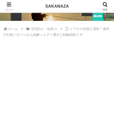
SAKANAZA
SAKANAZA
メニュー
検索
ホーム
渓流釣り・鮎釣り
イワナの生態と習性！食性
や行動パターンから紐解くルアー選びと戦略的釣り方