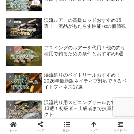
渓流ルアーの高級ロッドおすすめ15
選！一流品がもたらす性能+αの価値観
アユイングのルアーを代用！他の釣り
種用で釣るための条件とおすすめ6選
渓流釣りのベイトリールおすすめ！
2026年最新版ネイティブ対応できるベ
イトフィネス17選
渓流釣り用スピニングリールおすすめ
13選！初級者～上級者まで技量別セレ
クト
渓流ルアー初心者のロッドおすすめ13
ホーム
シェア
目次へ
トップ
サイドバー