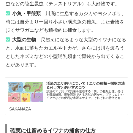
虫などの陸生昆虫（テレストリアル）も大好物です。
小魚・甲殻類
川底に生息するカジカやヨシノボリ、
時には自分より一回り小さい渓流魚の稚魚、また岩陰を
歩くサワガニなども積極的に捕食します。
大型の生物
尺超えになるような大型のイワナになる
と、水面に落ちたカエルやトカゲ、さらには川を渡ろう
としたネズミなどの小型哺乳類まで胃袋から出てくるこ
とがあります。
渓流のエサ釣りについて！エサの種類～採取方法
＆付け方と釣り方のコツ
渓流のエサ釣りで釣果を左右する「餌」の種類と使い分け
を徹底解説。現地調達できる天然の餌から、ブドウムシや
イクラなどの便利な市販エサまで、それぞれの特徴と有効
な状況をまとめました。エサ釣りならではのメリットや、
基本の誘い方など釣り方のコツも紹介します。
SAKANAZA
確実に仕留めるイワナの捕食の仕方