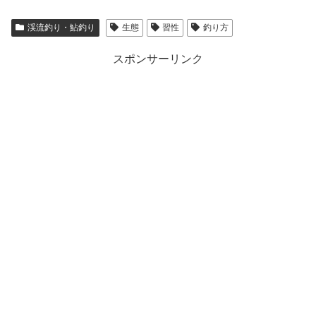
渓流釣り・鮎釣り
生態
習性
釣り方
スポンサーリンク