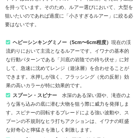
を持っています。そのため、ルアー選びにおいて、大型を
狙いたいのであれば過度に「小さすぎるルアー」に絞る必
要はないです。
ヘビーシンキングミノー（5cm〜6cm程度）
現在の渓
流釣りにおいて主流となるルアーです。イワナの基本的
な行動パターンである「川底の岩陰での待ち伏せ」に対
して、急速に沈めてレンジ（遊泳層）を合わせることが
できます。水押しが強く、フラッシング（光の反射）効
果の高いカラーが特に効果的です。
スプーン・スピナー
水深のある深い淵や、滝壺のよ
うな落ち込みの底に潜む大物を狙う際に威力を発揮しま
す。スピナーの回転するブレードによる強い波動や、ス
プーンの不規則なヒラ打ちアクションは、イワナの旺盛
な好奇心と獰猛さを激しく刺激します。