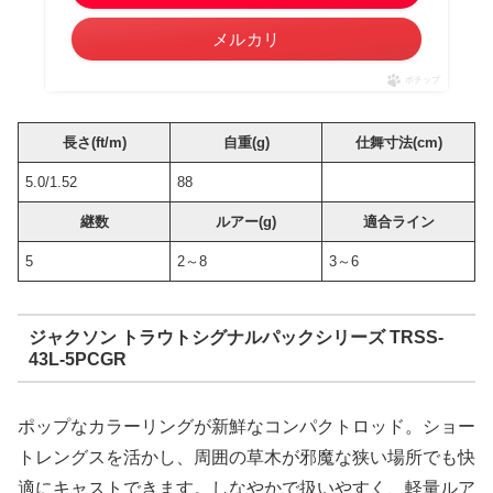
メルカリ
ポチップ
長さ(ft/m)
自重(g)
仕舞寸法(cm)
5.0/1.52
88
継数
ルアー(g)
適合ライン
5
2～8
3～6
ジャクソン トラウトシグナルパックシリーズ TRSS-
43L-5PCGR
ポップなカラーリングが新鮮なコンパクトロッド。ショー
トレングスを活かし、周囲の草木が邪魔な狭い場所でも快
適にキャストできます。しなやかで扱いやすく、軽量ルア