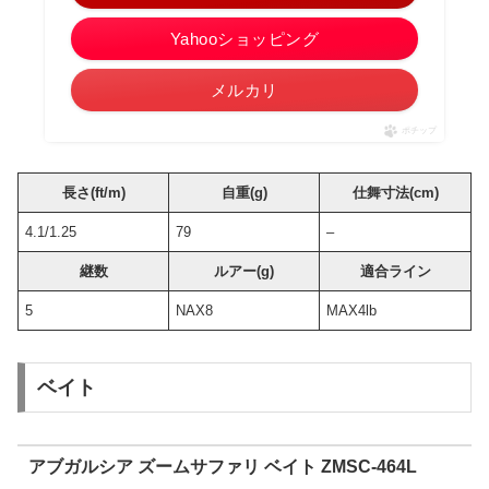
Yahooショッピング
メルカリ
ポチップ
長さ(ft/m)
自重(g)
仕舞寸法(cm)
4.1/1.25
79
–
継数
ルアー(g)
適合ライン
5
NAX8
MAX4lb
ベイト
アブガルシア ズームサファリ ベイト ZMSC-464L