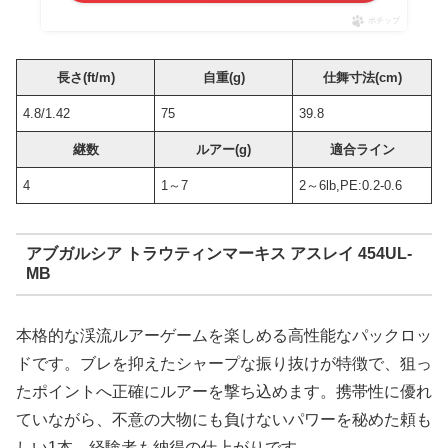
ポチップ
長さ(ft/m)
自重(g)
仕舞寸法(cm)
4.8/1.42
75
39.8
継数
ルアー(g)
適合ライン
4
1～7
2～6lb,PE:0.2-0.6
アブガルシア トラウティンマーキス アスレイ 454UL-
MB
本格的な渓流ルアーゲームを楽しめる高性能なパックロッ
ドです。ブレを抑えたシャープな振り抜けが特徴で、狙っ
たポイントへ正確にルアーを撃ち込めます。携帯性に優れ
ていながら、不意の大物にも負けないパワーを秘めた頼も
しい1本。経験者も納得の仕上がりです。