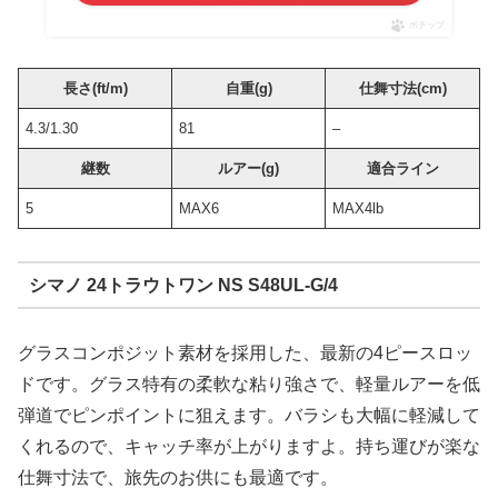
ポチップ
長さ(ft/m)
自重(g)
仕舞寸法(cm)
4.3/1.30
81
–
継数
ルアー(g)
適合ライン
5
MAX6
MAX4lb
シマノ 24トラウトワン NS S48UL-G/4
グラスコンポジット素材を採用した、最新の4ピースロッ
ドです。グラス特有の柔軟な粘り強さで、軽量ルアーを低
弾道でピンポイントに狙えます。バラシも大幅に軽減して
くれるので、キャッチ率が上がりますよ。持ち運びが楽な
仕舞寸法で、旅先のお供にも最適です。