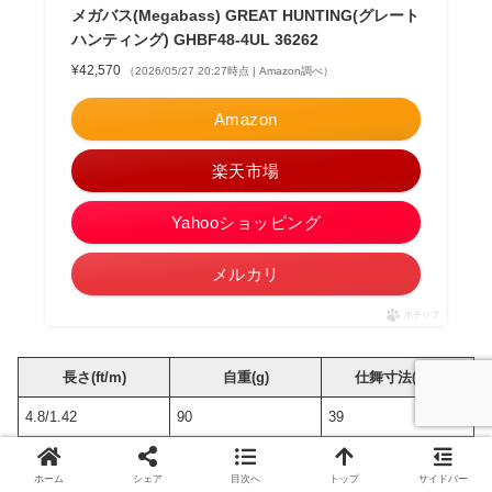
メガバス(Megabass) GREAT HUNTING(グレート
ハンティング) GHBF48-4UL 36262
¥42,570
（2026/05/27 20:27時点 | Amazon調べ）
Amazon
楽天市場
Yahooショッピング
メルカリ
ポチップ
長さ(ft/m)
自重(g)
仕舞寸法(cm)
4.8/1.42
90
39
継数
ルアー(g)
適合ライン
ホーム
シェア
目次へ
トップ
サイドバー