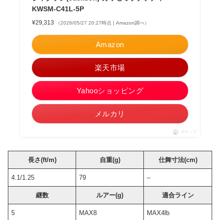
KWSM-C41L-5P
¥29,313
（2026/05/27 20:27時点 | Amazon調べ）
Amazon
楽天市場
Yahooショッピング
メルカリ
ポチップ
長さ(ft/m)
自重(g)
仕舞寸法(cm)
4.1/1.25
79
–
継数
ルアー(g)
適合ライン
5
MAX8
MAX4lb