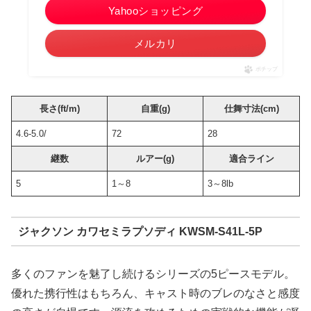
Yahooショッピング
メルカリ
ポチップ
長さ(ft/m)
自重(g)
仕舞寸法(cm)
4.6-5.0/
72
28
継数
ルアー(g)
適合ライン
5
1～8
3～8lb
ジャクソン カワセミラプソディ KWSM-S41L-5P
多くのファンを魅了し続けるシリーズの5ピースモデル。
優れた携行性はもちろん、キャスト時のブレのなさと感度