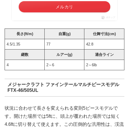
メルカリ
ポチップ
長さ(ft/m)
自重(g)
仕舞寸法(cm)
4.5/1.35
77
42.8
継数
ルアー(g)
適合ライン
4
2～6
2～6lb
メジャークラフト ファインテールマルチピースモデル
FTX-46/505UL
状況に合わせて長さを変えられる変則5ピースモデルで
す。開けた場所では5ftに、頭上が覆われた場所では短く
4.6ftに切り替えて使えます。この圧倒的な汎用性は、渓流