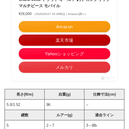
マルチピース モバイル
¥26,000
（2026/05/27 20:45時点 | Amazon調べ）
Amazon
楽天市場
Yahooショッピング
メルカリ
ポチップ
長さ(ft/m)
自重(g)
仕舞寸法(cm)
5.0/1.52
96
–
継数
ルアー(g)
適合ライン
5
2～7
3～8lb