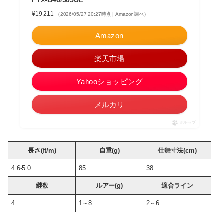
FTX-B46/505UL
¥19,211
（2026/05/27 20:27時点 | Amazon調べ）
Amazon
楽天市場
Yahooショッピング
メルカリ
ポチップ
長さ(ft/m)
自重(g)
仕舞寸法(cm)
4.6-5.0
85
38
継数
ルアー(g)
適合ライン
4
1～8
2～6