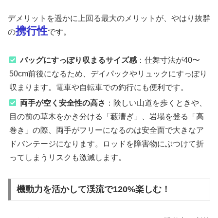
デメリットを遥かに上回る最大のメリットが、やはり抜群
携行性
の
です。
バッグにすっぽり収まるサイズ感
：仕舞寸法が40〜
50cm前後になるため、デイパックやリュックにすっぽり
収まります。電車や自転車での釣行にも便利です。
両手が空く安全性の高さ
：険しい山道を歩くときや、
目の前の草木をかき分ける「藪漕ぎ」、岩場を登る「高
巻き」の際、両手がフリーになるのは安全面で大きなア
ドバンテージになります。ロッドを障害物にぶつけて折
ってしまうリスクも激減します。
機動力を活かして渓流で120%楽しむ！