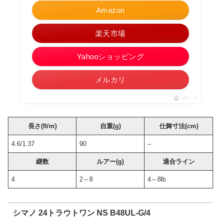
Amazon
楽天市場
Yahooショッピング
メルカリ
ポチップ
長さ(ft/m)
自重(g)
仕舞寸法(cm)
4.6/1.37
90
–
継数
ルアー(g)
適合ライン
4
2～8
4～8lb
シマノ 24トラウトワン NS B48UL-G/4