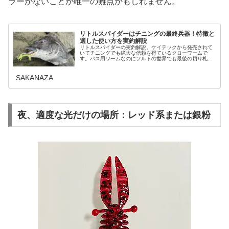
ラーがないことが唯一の難点かもしれません。
リトルスパイダーはチニングの最終兵器！特徴と
適した使い方を実釣解説
リトルスパイダーの実釣解説。ケイテックから発売されて
いてチニングでも絶大な信頼を得ているクローワームで
す。バス用ワームなのにソルトの世界でも最後の切り札と
かチヌのエサなど名誉ある称号をアングラーから与えらて
いるリトルスパイダーの実力をその特…
SAKANAZA
夜、適度な光だけの場所：レッド系または銀粉