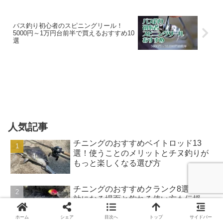
バス釣り初心者のスピニングリール！
5000円～1万円台前半で買えるおすすめ10
選
人気記事
チニングのおすすめベイトロッド13
選！使うことのメリットとチヌ釣りが
もっと楽しくなる選び方
チニングのおすすめクランク8選！有
効になる場面と釣れる使い方も伝授
ホーム
シェア
目次へ
トップ
サイドバー