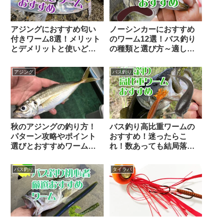
アジングにおすすめ匂い
ノーシンカーにおすすめ
付きワーム8選！メリット
のワーム12選！バス釣り
とデメリットと使いどこ
の種類と選び方～適した
ろ
フックもご提案
アジング
バス釣り
秋のアジングの釣り方！
バス釣り高比重ワームの
パターン攻略やポイント
おすすめ！迷ったらこ
選びとおすすめワームや
れ！数あっても結局落ち
タックル解説
着くテッパン10選
バス釣り
タイラバ