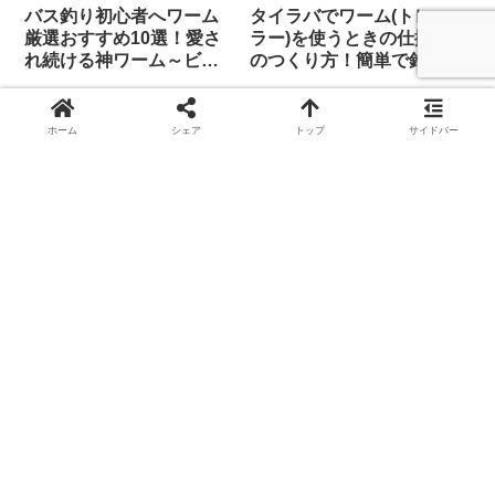
バス釣り初心者へワーム
タイラバでワーム(トレー
厳選おすすめ10選！愛さ
ラー)を使うときの仕掛け
れ続ける神ワーム～ビギ
のつくり方！簡単で釣果
ナーが楽々釣れる使い方
アップ応用仕掛け
ホーム
シェア
トップ
サイドバー
スポンサーリンク