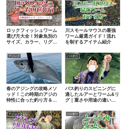
ロックフィッシュワーム
川スモールマウスの最強
選び方大全！対象魚別の
ワーム厳選ガイド！流れ
サイズ、カラー、リグを
を制するアイテム紹介
解説
アジング
バス釣り
春のアジングの攻略メソ
バス釣りのスピニングに
ッド！この時期のアジの
適したルアーとワーム&リ
特性に合った釣り方＆お
グ｜重さや用途の違いと
すすめタックル
おすすめもご紹介
アジング
バス釣り