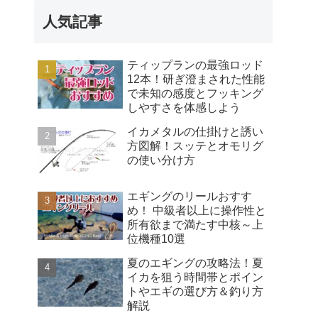
人気記事
ティップランの最強ロッド
12本！研ぎ澄まされた性能
で未知の感度とフッキング
しやすさを体感しよう
イカメタルの仕掛けと誘い
方図解！スッテとオモリグ
の使い分け方
エギングのリールおすす
め！ 中級者以上に操作性と
所有欲まで満たす中核～上
位機種10選
夏のエギングの攻略法！夏
イカを狙う時間帯とポイン
トやエギの選び方＆釣り方
解説