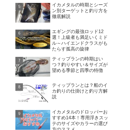
イカメタルの時期とシーズ
ン別ターゲットと釣り方を
徹底解説
エギングの最強ロッド12
選！上級者も満足いくミド
ル～ハイエンドクラスがも
たらす孤高の旋律
ティップランの時期はい
つ？釣りやすい＆サイズが
望める季節と四季の特徴
ティップランとは？船のイ
カ釣りの仕掛けと釣り方解
説
イカメタルのドロッパーお
すすめ14本！専用浮きスッ
テのサイズやカラーの選び
方のススメ