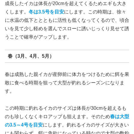
成長したイカは体長が20cmを超えてくるためエギも大き
くします。
冬は3.5号を目安
にします。この時期は、徐々
に水温の低下ととともに活性も低くなってくるので、頃合
いを見て少し軽めを選んでスローに誘いじっくり見せて誘
うことで確率がアップします。
春（3月、4月、5月）
春は成熟した親イカが産卵前に体力をつけるために餌を果
敢に食べる時期を狙って大型が釣れるシーズンになりま
す。
この時期に釣れるイカのサイズは体長が30cmを超えるも
のも珍しくなくキロアップも狙えます。そのため
春は大型
の3.5～4号を目安
にします。釣れるイカのサイズが大きい
にも関わらず、餌に貪欲になっている時なので大型の数釣