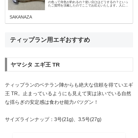
の色って何色が釣れるの？使い分けはどうするの？といっ
たご質問を頂戴したのでここでお応えいたします。人によ
って感じ方が違うため明言は控えたいですがおおよその目
安となるエギのカラーがはあります...
SAKANAZA
ティップラン用エギおすすめ
ヤマシタ エギ王 TR
ティップランのベテラン陣からも絶大な信頼を得ていエギ
王 TR。止まっているようにも見えて実は泳いでいる自然
な揺らぎの安定感は食わせ能力バツグン！
サイズラインナップ：3号(21g)、3.5号(27g)