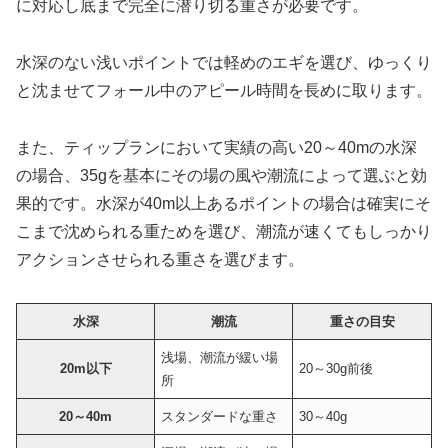
に対応し底まで完全に潜り切る重さが必要です。
水深のない浅いポイントでは軽めのエギを選び、ゆっくり
と沈ませてフォール中のアピール時間を長めに取ります。
また、ティップランにおいて実績の高い20～40mの水深
の場合、35gを基本にその場の風や潮流によって選ぶと効
果的です。水深が40m以上あるポイントの場合は確実にそ
こまで沈められる重ためを選び、潮流が速くてもしっかり
アクションさせられる重さを選びます。
水深
潮流
重さの目安
浅場、潮流が緩い場
20m以下
20～30g前後
所
20～40m
スタンダードな重さ
30～40g