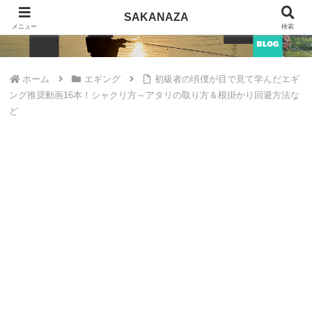
SAKANAZA
SAKANAZA
メニュー
検索
ホーム
エギング
初級者の頃僕が目で見て学んだエギ
ング推奨動画16本！シャクリ方～アタリの取り方＆根掛かり回避方法な
ど