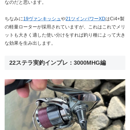
なのだと思います。
ちなみに
19ヴァンキッシュ
や
21ツインパワーXD
はCi4+製
の軽量ローターが採用されていますが、これはこれでメリ
ットも大きく適した使い分けをすれば釣り種によって大き
な効果を生み出します。
22ステラ実釣インプレ：3000MHG編