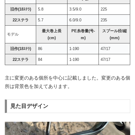
旧作(18ｽﾃﾗ)
5.8
3.5/9.0
225
22ステラ
5.7
6.0/9.0
235
最大巻上長
PE糸巻量(号-
スプール径/縦
モデル
(cm)
m)
(mm)
旧作(18ｽﾃﾗ)
86
1-190
47/17
22ステラ
84
1-190
47/17
主に変更のある個所を中心に記載しました。変更のある個
所は背景色を加えてあります。
見た目デザイン