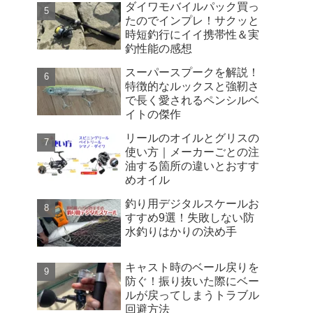
ダイワモバイルパック買っ
たのでインプレ！サクッと
時短釣行にイイ携帯性＆実
釣性能の感想
スーパースプークを解説！
特徴的なルックスと強靭さ
で長く愛されるペンシルベ
イトの傑作
リールのオイルとグリスの
使い方｜メーカーごとの注
油する箇所の違いとおすす
めオイル
釣り用デジタルスケールお
すすめ9選！失敗しない防
水釣りはかりの決め手
キャスト時のベール戻りを
防ぐ！振り抜いた際にベー
ルが戻ってしまうトラブル
回避方法