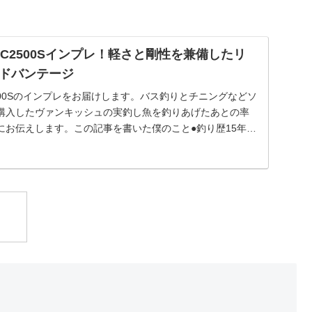
C2500Sインプレ！軽さと剛性を兼備したリ
ドバンテージ
500Sのインプレをお届けします。バス釣りとチニングなどソ
購入したヴァンキッシュの実釣し魚を釣りあげたあとの率
にお伝えします。この記事を書いた僕のこと●釣り歴15年以