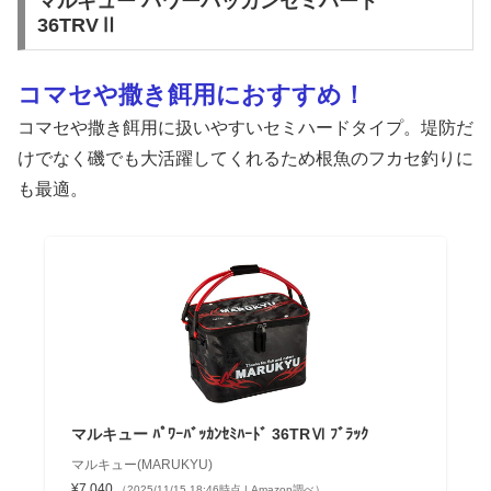
マルキュー パワーバッカンセミハード
36TRVⅡ
コマセや撒き餌用におすすめ！
コマセや撒き餌用に扱いやすいセミハードタイプ。堤防だ
けでなく磯でも大活躍してくれるため根魚のフカセ釣りに
も最適。
マルキュー ﾊﾟﾜｰﾊﾞｯｶﾝｾﾐﾊｰﾄﾞ 36TRⅥ ﾌﾞﾗｯｸ
マルキュー(MARUKYU)
¥7,040
（2025/11/15 18:46時点 | Amazon調べ）