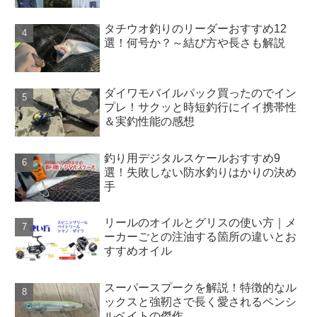
タチウオ釣りのリーダーおすすめ12
選！何号か？～結び方や長さも解説
ダイワモバイルパック買ったのでイン
プレ！サクッと時短釣行にイイ携帯性
＆実釣性能の感想
釣り用デジタルスケールおすすめ9
選！失敗しない防水釣りはかりの決め
手
リールのオイルとグリスの使い方｜メ
ーカーごとの注油する箇所の違いとお
すすめオイル
スーパースプークを解説！特徴的なル
ックスと強靭さで長く愛されるペンシ
ルベイトの傑作