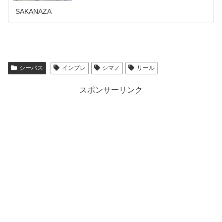
るミドルクラスからハイエンドモデ...
SAKANAZA
シーバス
インプレ
シマノ
リール
スポンサーリンク