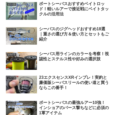
ボートシーバスおすすめベイトロッ
シーバス
ド！軽いルアーで接近戦にベイトタッ
クルの活用法
シーバスのジグヘッドおすすめ18選
シーバス
｜重さの選び方＆使い方とセットもご
紹介
シーバス用ラインのカラーを考察！視
シーバス
認性とステルス性や好みの選択肢
23エクスセンスXRインプレ！実釣と
シーバス
廉価版シーバスリールの使い道と買う
ならこの番手！
ボートシーバスの最強ルアー10強！
シーバス
インショアのバース撃ちなどに必須の
1軍アイテム