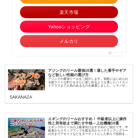
楽天市場
Yahooショッピング
メルカリ
ポチップ
アジングのリール最強16選！適した番手やギア
など欲しい性能の選び方
アジングの最強リールをご紹介します。気軽にはじめられ
る超ライトな釣りをさらに楽しめるような適したハイエン
ドクラスまで人気のあるものを厳選しました。シマノやダ
イワ、アブガルシアから必要なリールの条件とともに番手
の選び方なども合わせておすすめを...
SAKANAZA
エギングのリールおすすめ！ 中級者以上に操作
性と所有欲まで満たす中核～上位機種10選
エギングのリールの上級者向けおすすめのご紹介です。中
級者からステップアップを図る方からベテランアングラー
の方までアオリイなどをターゲットにした釣りで役割を果
たす十分なスペックと所有欲までを満たす満足度を得られ