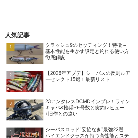
人気記事
クラッシュ9のセッティング！特徴～
基本性能を生かす設定と釣れる使い方
徹底解説
【2026年アプデ】シーバスの反則ルア
ーセレクト15選！最新リスト
23アンタレスDCMDインプレ！ライン
キャパ&推奨PE号数と実釣レビュー
+旧作との違い
シーバスロッド"妥協なき"最強22選！
ハイエンドクラスが持つ高性能とステ