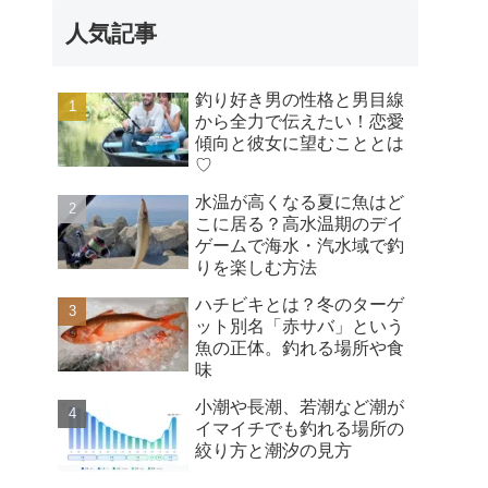
人気記事
釣り好き男の性格と男目線
から全力で伝えたい！恋愛
傾向と彼女に望むこととは
♡
水温が高くなる夏に魚はど
こに居る？高水温期のデイ
ゲームで海水・汽水域で釣
りを楽しむ方法
ハチビキとは？冬のターゲ
ット別名「赤サバ」という
魚の正体。釣れる場所や食
味
小潮や長潮、若潮など潮が
イマイチでも釣れる場所の
絞り方と潮汐の見方