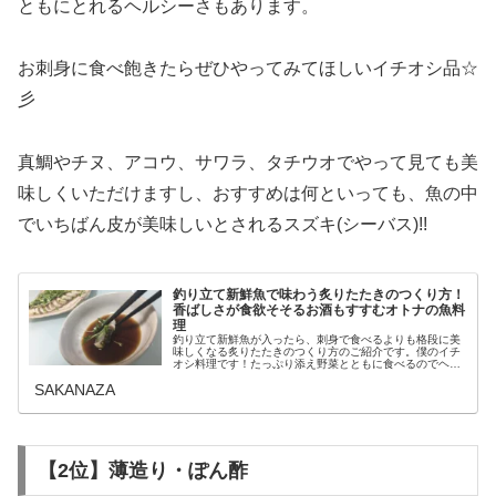
ともにとれるヘルシーさもあります。
お刺身に食べ飽きたらぜひやってみてほしいイチオシ品☆
彡
真鯛やチヌ、アコウ、サワラ、タチウオでやって見ても美
味しくいただけますし、おすすめは何といっても、魚の中
でいちばん皮が美味しいとされるスズキ(シーバス)!!
釣り立て新鮮魚で味わう炙りたたきのつくり方！
香ばしさが食欲そそるお酒もすすむオトナの魚料
理
釣り立て新鮮魚が入ったら、刺身で食べるよりも格段に美
味しくなる炙りたたきのつくり方のご紹介です。僕のイチ
オシ料理です！たっぷり添え野菜とともに食べるのでヘル
シーでもありぽん酢であっさりと食べられるので病みつき
SAKANAZA
になる美味しさです。炙りたたきの...
【2位】薄造り・ぽん酢