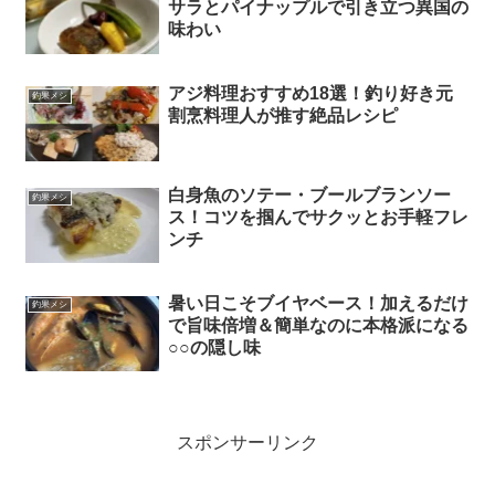
サラとパイナップルで引き立つ異国の
味わい
アジ料理おすすめ18選！釣り好き元
釣果メシ
割烹料理人が推す絶品レシピ
白身魚のソテー・ブールブランソー
釣果メシ
ス！コツを掴んでサクッとお手軽フレ
ンチ
暑い日こそブイヤベース！加えるだけ
釣果メシ
で旨味倍増＆簡単なのに本格派になる
○○の隠し味
スポンサーリンク