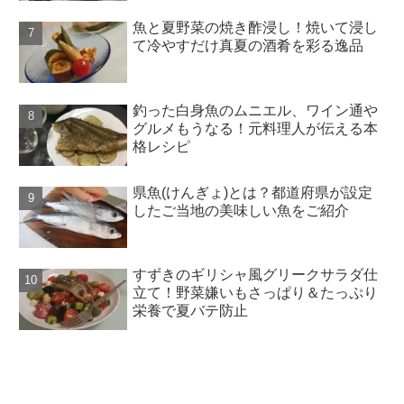
魚と夏野菜の焼き酢浸し！焼いて浸し
て冷やすだけ真夏の酒肴を彩る逸品
釣った白身魚のムニエル、ワイン通や
グルメもうなる！元料理人が伝える本
格レシピ
県魚(けんぎょ)とは？都道府県が設定
したご当地の美味しい魚をご紹介
すずきのギリシャ風グリークサラダ仕
立て！野菜嫌いもさっぱり＆たっぷり
栄養で夏バテ防止