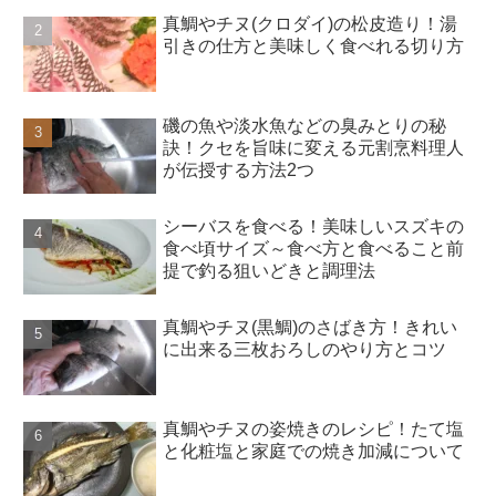
真鯛やチヌ(クロダイ)の松皮造り！湯
引きの仕方と美味しく食べれる切り方
磯の魚や淡水魚などの臭みとりの秘
訣！クセを旨味に変える元割烹料理人
が伝授する方法2つ
シーバスを食べる！美味しいスズキの
食べ頃サイズ～食べ方と食べること前
提で釣る狙いどきと調理法
真鯛やチヌ(黒鯛)のさばき方！きれい
に出来る三枚おろしのやり方とコツ
真鯛やチヌの姿焼きのレシピ！たて塩
と化粧塩と家庭での焼き加減について