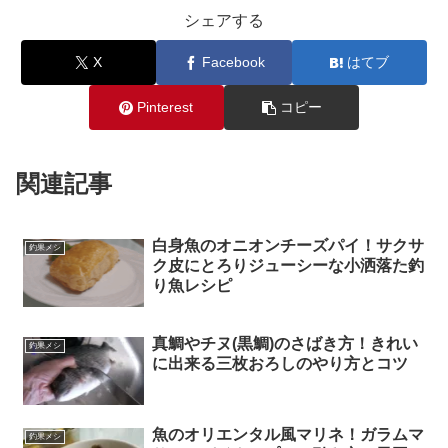
シェアする
X
Facebook
はてブ
Pinterest
コピー
関連記事
白身魚のオニオンチーズパイ！サクサ
釣果メシ
ク皮にとろりジューシーな小洒落た釣
り魚レシピ
真鯛やチヌ(黒鯛)のさばき方！きれい
釣果メシ
に出来る三枚おろしのやり方とコツ
魚のオリエンタル風マリネ！ガラムマ
釣果メシ