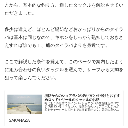
方から、基本的な釣り方、適したタックルを解説させてい
ただきました。
多少は違えど、ほとんど堤防などおかっぱりからのタイラ
バは基本は同じなので、キホンをしっかり熟知しておきさ
えすれば誰でも！、船のタイラバよりも身近です。
ここで解説した条件を覚えて、このページで案内したよう
に組み合わせの良いタックルを選んで、サーフから大鯛を
狙って楽しんでください。
堤防からのショアラバの釣り方と仕掛けとおすす
めロッドやリールのタックルのお話
軽に近くの堤防でタイラバ＝ショアラバの醍醐味近年ジワ
ジワ来ている！？らしい、堤防からのショアラバわざわざ
船をチャーターして沖まで出る必要がなく、天気の良い休
日にたまたま思いつきで近くの堤防でタイラバ！なんてこ
とが可能な手軽さが人気のヒミツか...
SAKANAZA