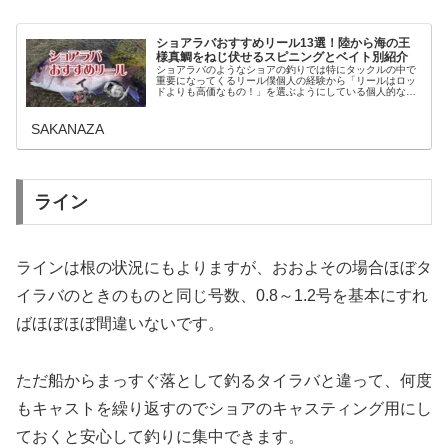
ショアラバおすすめリール13選！陸から海の王
様真鯛をねじ伏せるスピニングとベイト別紹介
ショアラバのようなショアの釣りでは特にタックルの中で
重要になってくるリール僕個人の経験から「リールはロッ
ドよりも高価なもの！」を選ぶようにしている個人的なこ
だわりを持っています。大事なのは”魚が掛かってからの仕
事”。これはリールにも頑張って...
SAKANAZA
ライン
ラインは根の状況にもよりますが、おおよその場合ほぼタ
イラバのときのものと同じ号数、0.8～1.2号を基本にすれ
ばほぼほぼ間違いないです。
ただ船からまっすぐ落として釣るタイラバと違って、何度
もキャストを繰り返すのでショアのキャスティング用にし
ておくと安心して釣りに集中できます。