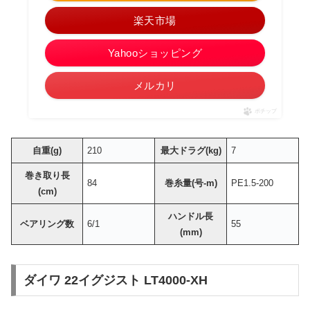
楽天市場
Yahooショッピング
メルカリ
ポチップ
自重(g)
210
最大ドラグ(kg)
7
巻き取り長
84
巻糸量(号-m)
PE1.5-200
(cm)
ハンドル長
ベアリング数
6/1
55
(mm)
ダイワ 22イグジスト LT4000-XH