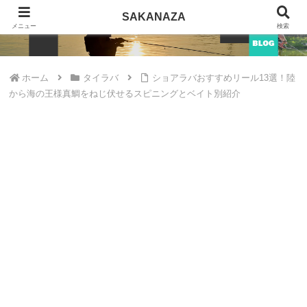
SAKANAZA
SAKANAZA
メニュー
検索
ホーム
タイラバ
ショアラバおすすめリール13選！陸
から海の王様真鯛をねじ伏せるスピニングとベイト別紹介