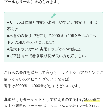
プールもリールに求められます。
●リールは価格と性能が比例しやすい。激安リールは
不向き
●不意の青物まで想定して4000番（10ftクラスのロッ
ドとの組み合わせにもｵｽｽﾒ）
●最大ドラグが5kg(実用ドラグが3.5kg)以上
●ギアは高めで巻き取り長が長い方が好ましい
これらの条件を満たして言うと、ライトショアジギングに
使うくらいのスピニングでいうならば
番手は3000番～4000番がちょうどいいです。
真鯛だけをターゲットとして捉えるのであれば
3000番で
も十分問題ないのですが、ショアからの釣りの場合ロッド