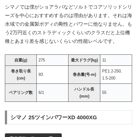
シマノでは僕がショアラバなどソルトでコアソリッドシリ
ーズを中心におすすめするのは理由があります。それは海
水域での金属製ボディの剛性とパワーに他なりません。も
う2万円近くのストラディックくらいのクラスだと上位機
種とあまり差を感じないくらいの性能レベルです。
自重(g)
275
最大ドラグ(kg)
11
巻き取り長
PE1.2-250,
93
巻糸量(号-m)
(cm)
1.5-200
ハンドル長
ベアリング数
6/1
55
(mm)
シマノ 25ツインパワーXD 4000XG