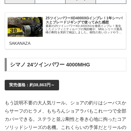
25ツインパワーXD4000XGインプレ！1年シーバ
スとブレードジギングで使ってみた感想
最新の25ツインパワーXD 4000XGを徹底インプレ！進化
したインフィニティループの飛距離や、MGLシリーズ最高
峰の剛性を実釣で検証しました。相性の良いロッドやライ
ン設定も解説。サーフやショアジギングを極めたいアング
ラー必見の最新レビューです。
SAKANAZA
シマノ 24ツインパワー 4000MHG
実売価格：約38,863円～
もう説明不要の大人気リール。ショアの釣りはシーバスか
らサーフのヒラメ、もちろんショアラバもこれ一つで全部
カバーできる。ステラと並ぶ剛性と巻き心地に拘ったコア
ソリッドシリーズの名機。これくらいの予算だとリールの