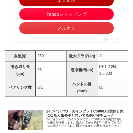
楽天市場
Yahooショッピング
メルカリ
ポチップ
自重(g)
260
最大ドラグ(kg)
11
巻き取り長
PE1.2-250,
93
巻糸量(号-m)
(cm)
1.5-200
ハンドル長
ベアリング数
9/1
55
(mm)
24ツインパワーのインプレ！C5000XG実釣と気
になる人気番手と向いてる釣り種チェック
24ツインパワーのインプレです。C5000XGの実釣で感じ
た感想を報告します。購入してから約1年半使ってみてか
らの感想ととともに、旧モデルからの乗り換えだったの
で、新しく加わった新機能や変更されて良かった点など
を、率直にまとめてみました。実...