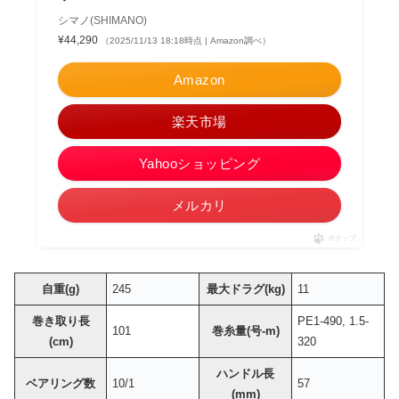
シマノ(SHIMANO)
¥44,290
（2025/11/13 18:18時点 | Amazon調べ）
Amazon
楽天市場
Yahooショッピング
メルカリ
ポチップ
自重(g)
245
最大ドラグ(kg)
11
巻き取り長
PE1-490, 1.5-
101
巻糸量(号-m)
(cm)
320
ハンドル長
ベアリング数
10/1
57
(mm)