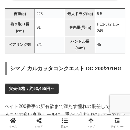
自重(g)
225
最大ドラグ(kg)
5.5
巻き取り長
PE1-372,1.5-
91
巻糸量(号-m)
(cm)
249
ハンドル長
ベアリング数
7/1
45
(mm)
シマノ カルカッタコンクエスト DC 200/201HG
実売価格：約53,455円～
ベイト200番手の所有欲まで満たす憧れの眼差しで見られ
ることの多い丸形リールに、重たい仕掛けやルアーでもラ
イントラブルを軽減しながらフルキャスト可能なDCブレ
ホーム
シェア
目次へ
トップ
サイドバー