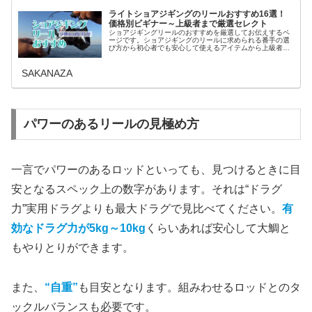
ライトショアジギングのリールおすすめ16選！
価格別ビギナー～上級者まで厳選セレクト
ショアジギングリールのおすすめを厳選してお伝えするペ
ージです。ショアジギングのリールに求められる番手の選
び方から初心者でも安心して使えるアイテムから上級者も
ナットクするハイエンドモデルも含め、すべてのアングラ
ーが満足できる最新のショアジギン...
SAKANAZA
パワーのあるリールの見極め方
一言でパワーのあるロッドといっても、見つけるときに目
安となるスペック上の数字があります。それは“ドラグ
力”実用ドラグよりも最大ドラグで見比べてください。
有
効なドラグ力が5kg～10kg
くらいあれば安心して大鯛と
もやりとりができます。
また、
“自重”
も目安となります。組みわせるロッドとのタ
ックルバランスも必要です。