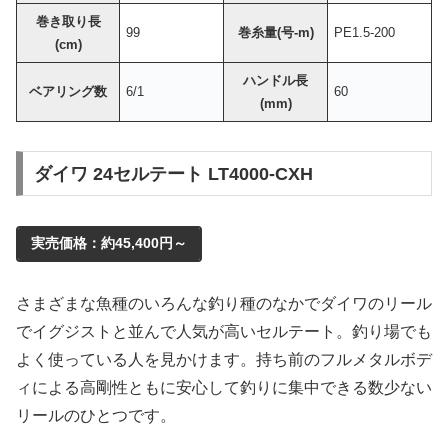
巻き取り長
99
巻糸量(号-m)
PE1.5-200
(cm)
ハンドル長
ベアリング数
6/1
60
(mm)
ダイワ 24セルテート LT4000-CXH
実売価格：約45,400円～
さまざまな魚種のいろんな釣り種のなかでダイワのリール
でイグジストと並んで人気が高いセルテート。釣り場でも
よく使っている人を見かけます。持ち前のフルメタルボデ
ィによる高剛性ともに安心して釣りに集中できる数少ない
リールのひとつです。