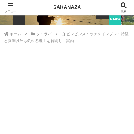
SAKANAZA
SAKANAZA
メニュー
検索
ホーム
タイラバ
ビンビンスイッチをインプレ！特徴
と真鯛以外も釣れる理由を解明しに実釣