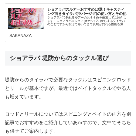
ショアラバのルアーおすすめ13選！キャスティ
ング向きタイラバ(ラバージグ)の使い方とその他
ショアラバで釣れるルアーのおすすめを厳選してご紹介し
ます！ショアラバ＝ショア(オカッパリ)からするタイラバ
のことですから投げて巻いてきて真鯛が釣れる性能を満た
したタイラバ（ヘッドとネクタイのついた仕掛け）が必要
です。ショアラバで大きな真鯛を...
SAKANAZA
ショアラバ 堤防からのタックル選び
堤防からのタイラバで必要なタックルはスピニングロッド
とリールが基本ですが、最近ではベイトタックルでやる人
も増えています。
ロッドとリールについてはスピニングとベイトの両方を別
記事でおすすめをご紹介していあｍすので、文中でそちら
も併せてご案内します。