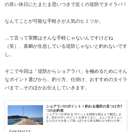
の良い休日にたまたま思いつきで近くの堤防でタイラバ！
なんてことが可能な手軽さが人気のヒミツか。
…て言って実際はそんな手軽じゃないんですけどね
（笑）、真鯛が生息している堤防じゃないと釣れないです
し。
そこで今回は「堤防からショアラバ」を極めるためにそん
なポイント選びから、釣り方、仕掛け、おすすめのタイラ
バまで…そのほかお伝えしていきます。
ショアラバのポイント！釣れる場所の見つけ方7
つのお約束
ショアラバが“釣れる”ポイントを経験を踏まえて解説しま
す。釣れやすいポイントを探すときに、ユムシやタイムシ
などのエサを使って陸っぱりから釣る鯛のエサ釣りの考え
方が非常に役に立ちます。自分が勉強して実際にフィール
ドに立ってショアラバをしてみた...
SAKANAZA