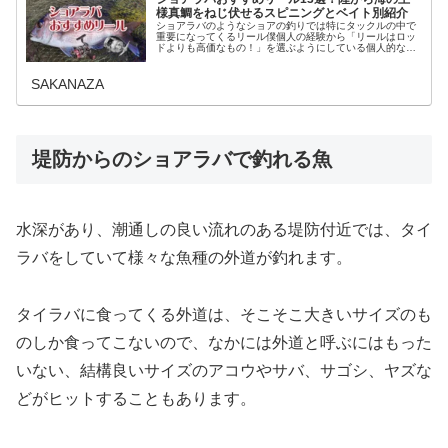
様真鯛をねじ伏せるスピニングとベイト別紹介
ショアラバのようなショアの釣りでは特にタックルの中で
重要になってくるリール僕個人の経験から「リールはロッ
ドよりも高価なもの！」を選ぶようにしている個人的なこ
だわりを持っています。大事なのは”魚が掛かってからの仕
事”。これはリールにも頑張って...
SAKANAZA
堤防からのショアラバで釣れる魚
水深があり、潮通しの良い流れのある堤防付近では、タイ
ラバをしていて様々な魚種の外道が釣れます。
タイラバに食ってくる外道は、そこそこ大きいサイズのも
のしか食ってこないので、なかには外道と呼ぶにはもった
いない、結構良いサイズのアコウやサバ、サゴシ、ヤズな
どがヒットすることもあります。