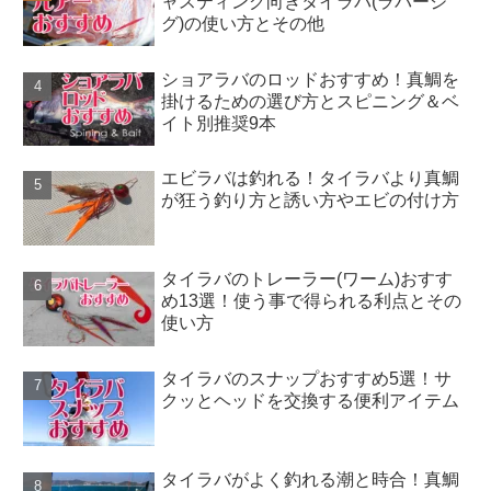
ャスティング向きタイラバ(ラバージ
グ)の使い方とその他
ショアラバのロッドおすすめ！真鯛を
掛けるための選び方とスピニング＆ベ
イト別推奨9本
エビラバは釣れる！タイラバより真鯛
が狂う釣り方と誘い方やエビの付け方
タイラバのトレーラー(ワーム)おすす
め13選！使う事で得られる利点とその
使い方
タイラバのスナップおすすめ5選！サ
クッとヘッドを交換する便利アイテム
タイラバがよく釣れる潮と時合！真鯛