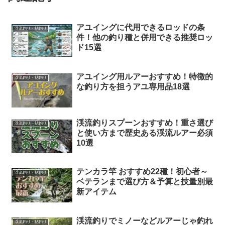
アユイングに代用できるロッドの条
渓流釣り・鮎釣り
件！他の釣り種と併用できる推奨ロッ
ド15選
アユイング用ルアーおすすめ！特徴的
渓流釣り・鮎釣り
な釣り方を担うアユ専用品18選
渓流釣りスプーンおすすめ！重さ選び
渓流釣り・鮎釣り
と使い方まで歴史ある渓流ルアー必須
10選
テンカラ竿 おすすめ22種！初心者～
渓流釣り・鮎釣り
ベテランまで選び方＆予算と技量別最
新アイテム
渓流釣りでミノーなどルアーじゃ釣れ
渓流釣り・鮎釣り