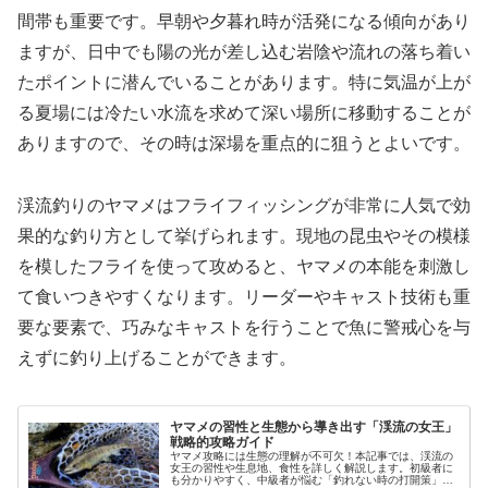
間帯も重要です。早朝や夕暮れ時が活発になる傾向があり
ますが、日中でも陽の光が差し込む岩陰や流れの落ち着い
たポイントに潜んでいることがあります。特に気温が上が
る夏場には冷たい水流を求めて深い場所に移動することが
ありますので、その時は深場を重点的に狙うとよいです。
渓流釣りのヤマメはフライフィッシングが非常に人気で効
果的な釣り方として挙げられます。現地の昆虫やその模様
を模したフライを使って攻めると、ヤマメの本能を刺激し
て食いつきやすくなります。リーダーやキャスト技術も重
要な要素で、巧みなキャストを行うことで魚に警戒心を与
えずに釣り上げることができます。
ヤマメの習性と生態から導き出す「渓流の女王」
戦略的攻略ガイド
ヤマメ攻略には生態の理解が不可欠！本記事では、渓流の
女王の習性や生息地、食性を詳しく解説します。初級者に
も分かりやすく、中級者が悩む「釣れない時の打開策」ま