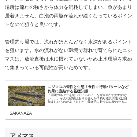
場所は流れの強さから体力を消耗してしまい、魚があまり
居着きません。白泡の両脇が流れが緩くなっているポイン
トなので狙うと良いです。
管理釣り場では、流れがほとんどなく水深があるポイント
を狙います。水の流れがない環境で群れで育てられたニジ
マスは、放流直後は水に慣れていないため止水環境を求め
て集まっている可能性が高いためです。
ニジマスの習性と生態！食性～行動パターンなど
釣果に直結する基礎知識
「話題のルアーを使っているのに、なぜか自分だけ釣れな
い……」そんな経験はありませんか？釣り道具の進化は目
覚ましいものがありますが、最終的に針を口に使わせる相
手は「生き物」です。どれだけ高価なタックルを揃えて
も、ターゲットであるニジマスの性質…
SAKANAZA
アメマス