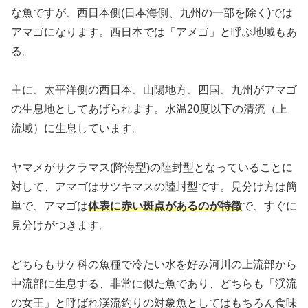
な魚ですが、西日本側(日本海側、九州の一部を除く)では
アマゴになります。西日本では「アメゴ」と呼ぶ地域もあ
る。
主に、太平洋側の西日本、山陽地方、四国、九州がアマゴ
の生息地としてあげられます。水温20度以下の清流（上
流域）に生息しています。
ヤマメがサクラマス(降海型)の陸封型となっていることに
対して、アマゴはサツキマスの陸封型です。見分け方は簡
単で、アマゴは
体表に赤い斑点があるのが特徴
で、すぐに
見分けがつきます。
どちらもサケ科の魚種で冷たい水を好み河川の上流部から
中流部に生息する、非常に似た魚であり、どちらも「渓流
の女王」と呼ばれ渓流釣りの対象魚としてはもちろん食味