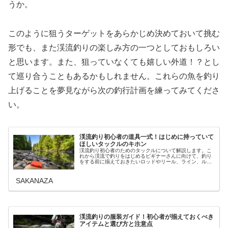
うか。
このように狙うターゲットをあらかじめ決めておいて挑む
形でも、また渓流釣りの楽しみ方の一つとしておもしろい
と思います。また、狙っていなくても嬉しい外道！？とし
て巡り合うこともあるかもしれません。これらの魚を釣り
上げることを夢見ながら次の釣行計画を練ってみてくださ
い。
渓流釣り初心者の道具一式！はじめに持っていて
ほしいタックルのキホン
渓流釣り初心者のためのタックルについて解説します。こ
れから渓流で釣りをはじめるビギナーさんに向けて、釣り
をする前に揃えておきたいロッドやリール、ライン、ルア
ーやタモ網など基本的な道具はどんなものが適しているの
か、渓流釣りのタックルの特徴を踏…
SAKANAZA
渓流釣りの服装ガイド！初心者が揃えておくべき
アイテムと選び方と注意点