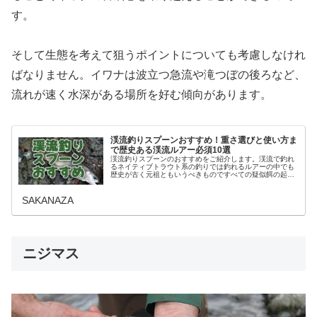
す。
そして生態を考えて狙うポイントについても考慮しなけれ
ばなりません。イワナは波立つ急流や滝つぼの後ろなど、
流れが速く水深がある場所を好む傾向があります。
渓流釣りスプーンおすすめ！重さ選びと使い方ま
で歴史ある渓流ルアー必須10選
渓流釣りスプーンのおすすめをご紹介します。渓流で釣れ
るネイティブトラウト系の釣りでは釣れるルアーの中でも
歴史が古く元祖ともいうべきものですべての疑似餌の起源
にもなったものです。そのシンプルで特徴的なスプーンの
重さなどの選び方から渓流釣りスプ…
SAKANAZA
ニジマス