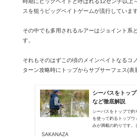
時期にビッグベイトと呼ばれる12センチ以上
スを狙うビッグベイトゲームが流行していま
その中でも多用されるルアーはジョイント系
す。
それもそのはずこの頃のメインベイトなるコ
ターン攻略時にトップからサブサーフェス(表
シーバスをトップ
など徹底解説
シーバスをトップで釣
を使って釣るトップウ
みが満載の釣りです。
ます。そのために、より釣
SAKANAZA