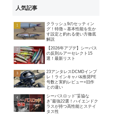
人気記事
クラッシュ9のセッティン
グ！特徴～基本性能を生か
す設定と釣れる使い方徹底
解説
【2026年アプデ】シーバス
の反則ルアーセレクト15
選！最新リスト
23アンタレスDCMDインプ
レ！ラインキャパ&推奨PE
号数と実釣レビュー+旧作
との違い
シーバスロッド"妥協な
き"最強22選！ハイエンドク
ラスが持つ高性能とステイ
タス性