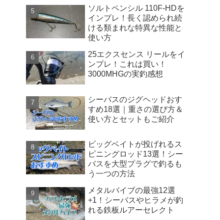
ソルトペンシル 110F-HDを
インプレ！長く認められ続
ける類まれな特異な性能と
使い方
25エクスセンス リールをイ
ンプレ！これは買い！
3000MHGの実釣感想
シーバスのジグヘッドおす
すめ18選｜重さの選び方＆
使い方とセットもご紹介
ビッグベイトが投げれるス
ピニングロッド13選！シー
バスを大型プラグで釣るも
う一つの方法
メタルバイブの最強12選
+1！シーバスやヒラメが釣
れる鉄板ルアーセレクト