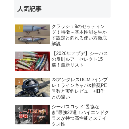
人気記事
クラッシュ9のセッティン
グ！特徴～基本性能を生か
す設定と釣れる使い方徹底
解説
【2026年アプデ】シーバス
の反則ルアーセレクト15
選！最新リスト
23アンタレスDCMDインプ
レ！ラインキャパ&推奨PE
号数と実釣レビュー+旧作
との違い
シーバスロッド"妥協な
き"最強22選！ハイエンドク
ラスが持つ高性能とステイ
タス性