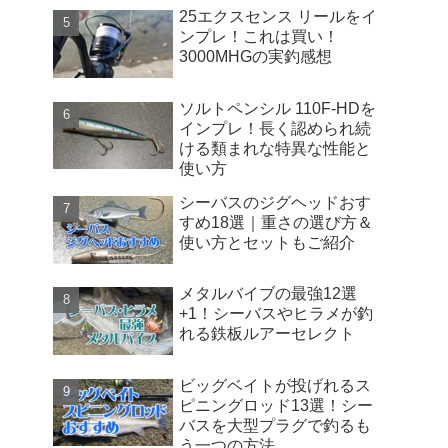
25エクスセンス リールをイ
ンプレ！これは買い！
3000MHGの実釣感想
ソルトペンシル 110F-HDを
インプレ！長く認められ続
ける類まれな特異な性能と
使い方
シーバスのジグヘッドおす
すめ18選｜重さの選び方＆
使い方とセットもご紹介
メタルバイブの最強12選
+1！シーバスやヒラメが釣
れる鉄板ルアーセレクト
ビッグベイトが投げれるス
ピニングロッド13選！シー
バスを大型プラグで釣るも
う一つの方法