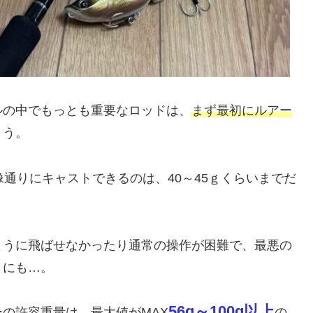
ルの中でもっとも重要なロッドは、
まず最初にルアー
ょう。
通りにキャストできるのは、40～45ｇくらいまでだ
ように飛ばせなかったり通常の操作が困難で、最悪の
とにも…。
56g～100g以上
の許容重量は、最大値がMAX
の