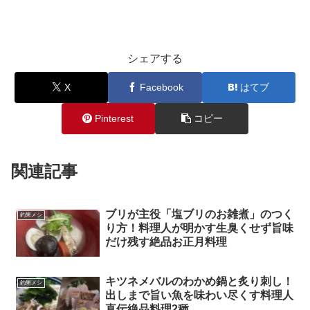
シェアする
X
Facebook
はてブ
Pinterest
コピー
関連記事
ブリが主役「塩ブリのお雑煮」のつく
釣果メシ
り方！料理人が明かす生臭くせず旨味
だけ残す絶品お正月料理
キツネメバルのわかめ鍋と炙り刺し！
釣果メシ
出しまで旨い魚を味わい尽くす料理人
直伝絶品料理2種