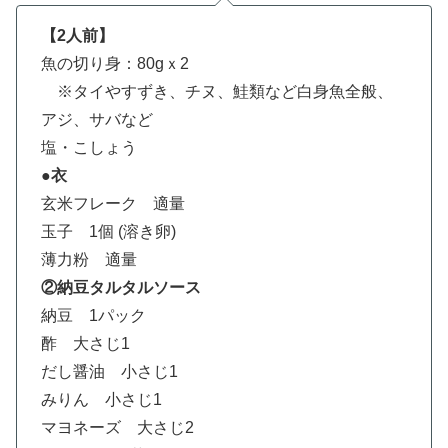
【2人前】
魚の切り身：80gｘ2
※タイやすずき、チヌ、鮭類など白身魚全般、
アジ、サバなど
塩・こしょう
●衣
玄米フレーク 適量
玉子 1個 (溶き卵)
薄力粉 適量
②納豆タルタルソース
納豆 1パック
酢 大さじ1
だし醤油 小さじ1
みりん 小さじ1
マヨネーズ 大さじ2