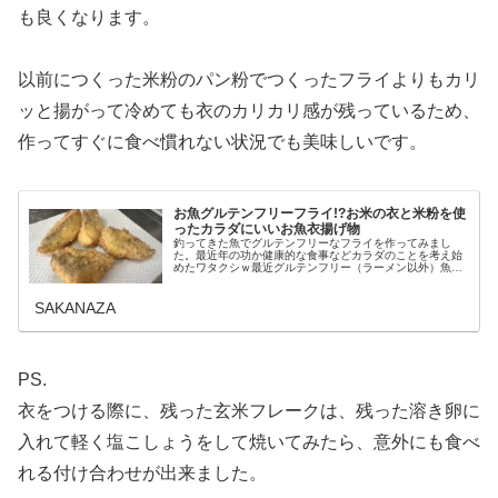
も良くなります。
以前につくった米粉のパン粉でつくったフライよりもカリ
ッと揚がって冷めても衣のカリカリ感が残っているため、
作ってすぐに食べ慣れない状況でも美味しいです。
お魚グルテンフリーフライ!?お米の衣と米粉を使
ったカラダにいいお魚衣揚げ物
釣ってきた魚でグルテンフリーなフライを作ってみまし
た。最近年の功か健康的な食事などカラダのことを考え始
めたワタクシｗ最近グルテンフリー（ラーメン以外）魚の
フライはたくさん食べたいのですがムツっこくて量たべれ
ずコレステロールも高くなりそう…と...
SAKANAZA
PS.
衣をつける際に、残った玄米フレークは、残った溶き卵に
入れて軽く塩こしょうをして焼いてみたら、意外にも食べ
れる付け合わせが出来ました。