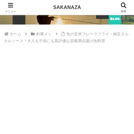
SAKANAZA
SAKANAZA
メニュー
検索
ホーム
釣果メシ
魚の玄米フレークフライ・納豆タル
タルソース！大人も子供にも高評価な栄養満点揚げ魚料理