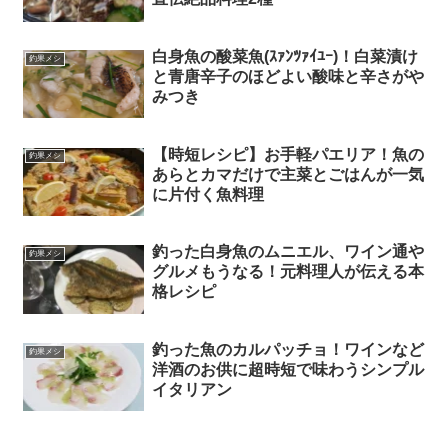
白身魚の酸菜魚(ｽｧﾝﾂｧｲﾕｰ)！白菜漬け
釣果メシ
と青唐辛子のほどよい酸味と辛さがや
みつき
【時短レシピ】お手軽パエリア！魚の
釣果メシ
あらとカマだけで主菜とごはんが一気
に片付く魚料理
釣った白身魚のムニエル、ワイン通や
釣果メシ
グルメもうなる！元料理人が伝える本
格レシピ
釣った魚のカルパッチョ！ワインなど
釣果メシ
洋酒のお供に超時短で味わうシンプル
イタリアン