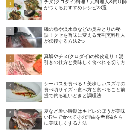
チヌ(クロダイ)料理！元料理人&釣り師
がつくるおすすめレシピ23選
磯の魚や淡水魚などの臭みとりの秘
訣！クセを旨味に変える元割烹料理人
が伝授する方法2つ
真鯛やチヌ(クロダイ)の松皮造り！湯
引きの仕方と美味しく食べれる切り方
シーバスを食べる！美味しいスズキの
食べ頃サイズ～食べ方と食べること前
提で釣る狙いどきと調理法
夏など暑い時期はキビレのほうが美味
い!?生で食べてその理由を考察&さら
に美味しくする方法