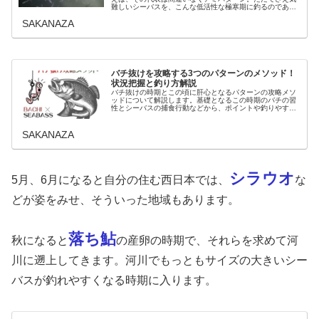
難しいシーバスを、こんな低活性な極寒期に釣るのである
からしてそれなりにメソッドが存在しています。詳しい攻
SAKANAZA
略法とアミパターンのルアーなどお...
バチ抜けを攻略する3つのパターンのメソッド！
状況把握と釣り方解説
バチ抜けの時期とこの頃に肝心となるパターンの攻略メソ
ッドについて解説します。基礎となるこの時期のバチの習
性とシーバスの捕食行動などから、ポイントや釣りやすい
時間帯をお伝えし、後半に3つの異なるバチ抜けのパター
ンの釣り方のキモになる部分を紐解...
SAKANAZA
シラウオ
5月、6月になると自分の住む西日本では、
な
どが姿をみせ、そういった地域もあります。
落ち鮎
秋になると
の産卵の時期で、それらを求めて河
川に遡上してきます。河川でもっともサイズの大きいシー
バスが釣れやすくなる時期に入ります。