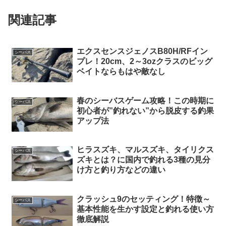
関連記事
エクスセンスジェノスB80H/RFイン
シーバス
プレ！20cm、2～3ozクラスのビッグ
ベイトならもはや敵なし
春のシーバスゲーム攻略！この時期に
シーバス
初心者が”釣れない”から脱皮する釣果
アップ法
ヒラスズキ、マルスズキ、タイリクス
シーバス
ズキとは？に国内で釣れる3種の見分
け方と釣り方などの違い
クラッシュ9のセッティング！特徴～
シーバス
基本性能を生かす設定と釣れる使い方
徹底解説