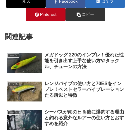
X
Facebook
はてブ
Pinterest
コピー
関連記事
メガドッグ 220のインプレ！優れた性
シーバス
能を引き出す上手な使い方やタック
ル、チューンの方法
レンジバイブの使い方と70ESをイン
シーバス
プレ！ベストセラーバイブレーション
たる所以と特徴
シーバスが雨の日＆後に爆釣する理由
シーバス
と釣れる意外なルアーの使い方とおす
すめを紹介