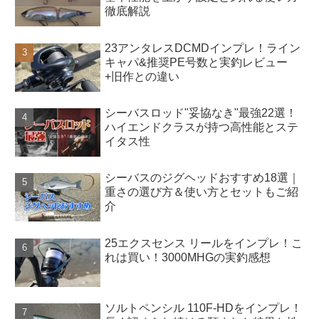
徹底解説
23アンタレスDCMDインプレ！ライン
キャパ&推奨PE号数と実釣レビュー
+旧作との違い
シーバスロッド"妥協なき"最強22選！
ハイエンドクラスが持つ高性能とステ
イタス性
シーバスのジグヘッドおすすめ18選｜
重さの選び方＆使い方とセットもご紹
介
25エクスセンス リールをインプレ！こ
れは買い！3000MHGの実釣感想
ソルトペンシル 110F-HDをインプレ！