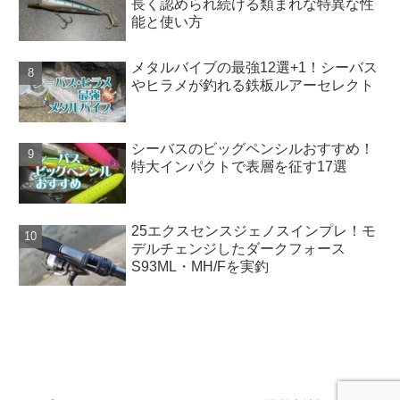
長く認められ続ける類まれな特異な性
能と使い方
メタルバイブの最強12選+1！シーバス
やヒラメが釣れる鉄板ルアーセレクト
シーバスのビッグペンシルおすすめ！
特大インパクトで表層を征す17選
25エクスセンスジェノスインプレ！モ
デルチェンジしたダークフォース
S93ML・MH/Fを実釣
SAKANAZA