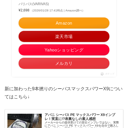
バリバス(VARIVAS)
¥2,698
（2026/01/28 17:41時点 | Amazon調べ）
Amazon
楽天市場
Yahooショッピング
メルカリ
ポチップ
新に加わった9本撚りのシーバスマックスパワーX9につい
てはこちら↓
アバニ シーバス PE マックスパワー X9インプ
レ！実直に!?表裏なしの素人感想
メーカーからの提供受けての宣伝インプレではない、実際
にアバニ シーバス PE マックスパワー X9を自分で購入し