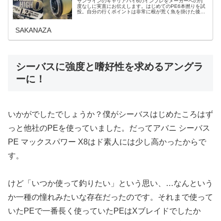
サンラインのキャリアハイ6のインプレをメーカーへの忖
度なしに実直にお伝えします。はじめてのPE6本撚りを試
投。自分の行くポイントは非常に根が荒く魚を掛けた後に
岩に擦られることが多くて4本撚りを使い分けしてた中で
キャリアハイ6を購入したのでイ...
SAKANAZA
シーバスに強度と嗜好性を求めるアングラ
ーに！
いかがでしたでしょうか？僕がシーバスはじめたころはず
っと他社のPEを使っていました。だってアバニ シーバス
PE マックスパワー X8はド素人には少し高かったからで
す。
けど「いつか使って釣りたい」という思い、…なんという
か一種の憧れみたいな存在だったのです。それまで使って
いたPEで一番長く使っていたPEはXブレイドでしたか