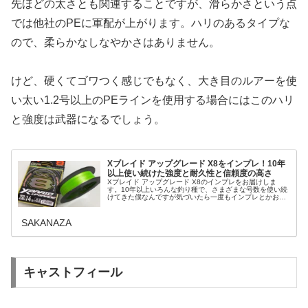
先ほどの太さとも関連することですが、滑らかさという点
では他社のPEに軍配が上がります。ハリのあるタイプな
ので、柔らかなしなやかさはありません。
けど、硬くてゴワつく感じでもなく、大き目のルアーを使
い太い1.2号以上のPEラインを使用する場合にはこのハリ
と強度は武器になるでしょう。
Xブレイド アップグレード X8をインプレ！10年
以上使い続けた強度と耐久性と信頼度の高さ
Xブレイド アップグレード X8のインプレをお届けしま
す。10年以上いろんな釣り種で、さまざまな号数を使い続
けてきた僕なんですが気づいたら一度もインプレとかお話
したことがなく急遽使い心地など感想をお伝えすることに
しました。ずっと使い続けてい...
SAKANAZA
キャストフィール