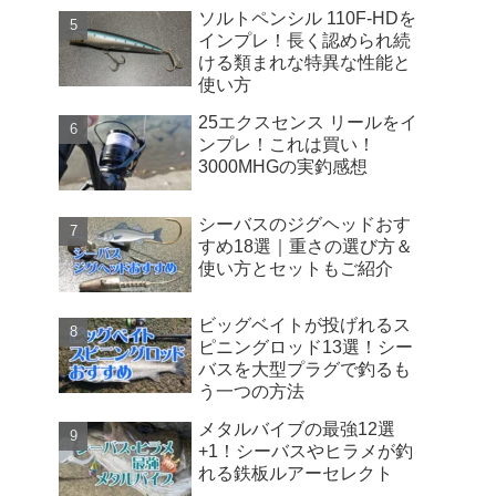
ソルトペンシル 110F-HDを
インプレ！長く認められ続
ける類まれな特異な性能と
使い方
25エクスセンス リールをイ
ンプレ！これは買い！
3000MHGの実釣感想
シーバスのジグヘッドおす
すめ18選｜重さの選び方＆
使い方とセットもご紹介
ビッグベイトが投げれるス
ピニングロッド13選！シー
バスを大型プラグで釣るも
う一つの方法
メタルバイブの最強12選
+1！シーバスやヒラメが釣
れる鉄板ルアーセレクト