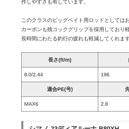
作しやすさも有しています。
このクラスのビッグベイト用ロッドとしては
カーボンも残コックグリップを採用しており
長時間にわたる釣行の疲れも軽減してくれま
長さ(ft/m)
8.0/2.44
196
適合PE(号)
先
MAX6
2.8
シマノ 23ディアルーナ B80XH