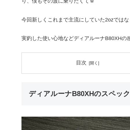
り、僕もその波に乗りたくてｗ
今回新しくこれまで主流にしていた2ozではな
実釣した使い心地などディアルーナB80XHの
目次
ディアルーナB80XHのスペッ