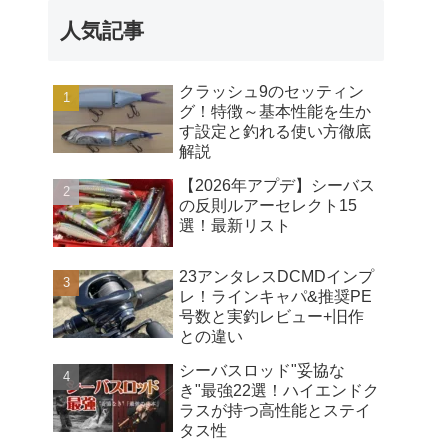
人気記事
クラッシュ9のセッティン
グ！特徴～基本性能を生か
す設定と釣れる使い方徹底
解説
【2026年アプデ】シーバス
の反則ルアーセレクト15
選！最新リスト
23アンタレスDCMDインプ
レ！ラインキャパ&推奨PE
号数と実釣レビュー+旧作
との違い
シーバスロッド"妥協な
き"最強22選！ハイエンドク
ラスが持つ高性能とステイ
タス性