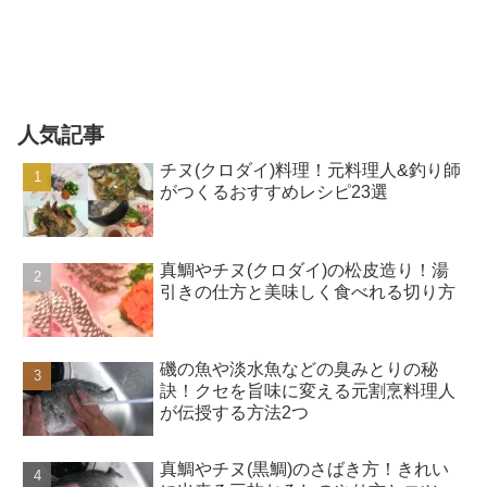
人気記事
チヌ(クロダイ)料理！元料理人&釣り師
がつくるおすすめレシピ23選
真鯛やチヌ(クロダイ)の松皮造り！湯
引きの仕方と美味しく食べれる切り方
磯の魚や淡水魚などの臭みとりの秘
訣！クセを旨味に変える元割烹料理人
が伝授する方法2つ
真鯛やチヌ(黒鯛)のさばき方！きれい