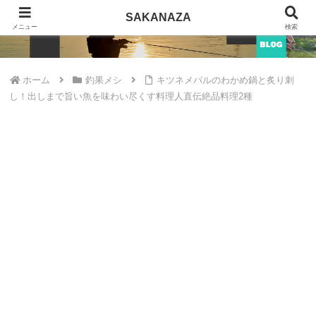
SAKANAZA
SAKANAZA
メニュー
検索
ホーム
釣果メシ
キツネメバルのわかめ鍋と炙り刺
し！出しまで旨い魚を味わい尽くす料理人直伝絶品料理2種