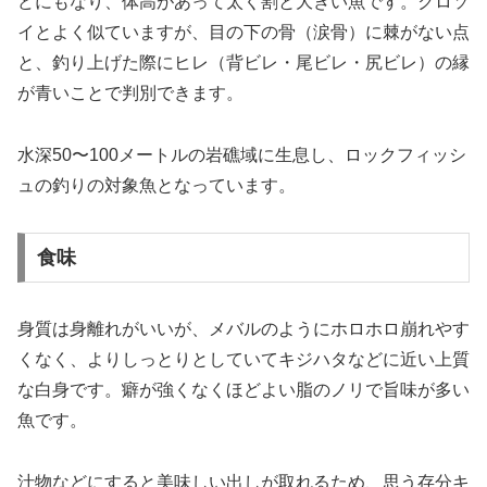
どにもなり、体高があって太く割と大きい魚です。クロソ
イとよく似ていますが、目の下の骨（涙骨）に棘がない点
と、釣り上げた際にヒレ（背ビレ・尾ビレ・尻ビレ）の縁
が青いことで判別できます。
水深50〜100メートルの岩礁域に生息し、ロックフィッシ
ュの釣りの対象魚となっています。
食味
身質は身離れがいいが、メバルのようにホロホロ崩れやす
くなく、よりしっとりとしていてキジハタなどに近い上質
な白身です。癖が強くなくほどよい脂のノリで旨味が多い
魚です。
汁物などにすると美味しい出しが取れるため、思う存分キ