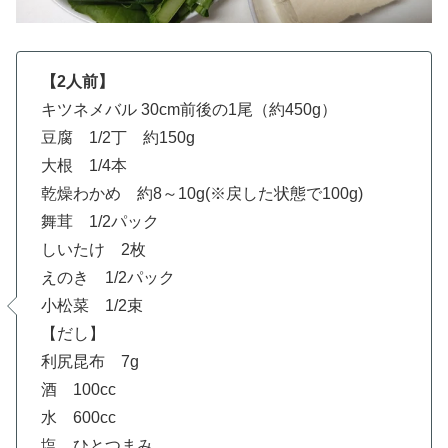
【2人前】
キツネメバル 30cm前後の1尾（約450g）
豆腐 1/2丁 約150g
大根 1/4本
乾燥わかめ 約8～10g(※戻した状態で100g)
舞茸 1/2パック
しいたけ 2枚
えのき 1/2パック
小松菜 1/2束
【だし】
利尻昆布 7g
酒 100cc
水 600cc
塩 ひとつまみ