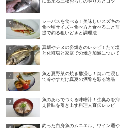
に出来る三枚おろしのやり方とコツ
シーバスを食べる！美味しいスズキの
食べ頃サイズ～食べ方と食べること前
提で釣る狙いどきと調理法
真鯛やチヌの姿焼きのレシピ！たて塩
と化粧塩と家庭での焼き加減について
魚と夏野菜の焼き酢浸し！焼いて浸し
て冷やすだけ真夏の酒肴を彩る逸品
魚のあらでつくる味噌汁！生臭みを抑
え旨味を引き出す料理人直伝レシピ
釣った白身魚のムニエル、ワイン通や