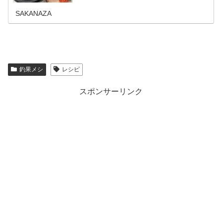
ヌ(クロダイ)もあまり手を加えなくとも高級魚並みの料理
に変貌します。元割烹調理…
SAKANAZA
釣果メシ
レシピ
スポンサーリンク