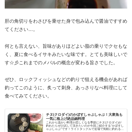
肝の角切りをわさびを乗せた身で包み込んで醤油ですすめ
てください…。
何とも言えない、旨味がありほどよい脂の乗りでクセもな
く、夏に食べるイサキみたいな味です。とても美味しいで
す☆彡これまでのメバルの概念が変わる旨さでした。
ぜひ、ロックフィッシュなどの釣りで狙える機会があれば
釣ってこのように、炙って刺身、あっさりなべ料理にして
食べてみてください。
チヌ(クロダイ)のかぼすしゃぶしゃぶ！大衆魚も
一気に格上げ絶品鍋料理
これから温かい料理が恋しくなる季節にチヌ(クロダイ)が
釣れたらぜひ試して頂きたいのが今回ご紹介する"かぼすし
ゃぶしゃぶ"です！ライトタックルで近場で気軽に釣れるチ