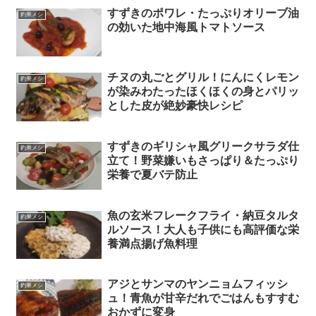
すずきのポワレ・たっぷりオリーブ油
釣果メシ
の効いた地中海風トマトソース
チヌの丸ごとグリル！にんにくレモン
釣果メシ
が染みわたったほくほくの身とパリッ
とした皮が絶妙豪快レシピ
すずきのギリシャ風グリークサラダ仕
釣果メシ
立て！野菜嫌いもさっぱり＆たっぷり
栄養で夏バテ防止
魚の玄米フレークフライ・納豆タルタ
釣果メシ
ルソース！大人も子供にも高評価な栄
養満点揚げ魚料理
アジとサンマのヤンニョムフィッシ
釣果メシ
ュ！青魚が甘辛だれでごはんもすすむ
おかずに変身