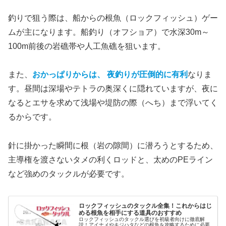
釣りで狙う際は、船からの根魚（ロックフィッシュ）ゲー
ムが主になります。船釣り（オフショア）で水深30m～
100m前後の岩礁帯や人工魚礁を狙います。
また、
おかっぱりからは、 夜釣りが圧倒的に有利
なりま
す。昼間は深場やテトラの奥深くに隠れていますが、夜に
なるとエサを求めて浅場や堤防の際（へち）まで浮いてく
るからです。
針に掛かった瞬間に根（岩の隙間）に潜ろうとするため、
主導権を渡さないタメの利くロッドと、太めのPEライン
など強めのタックルが必要です。
ロックフィッシュのタックル全集！これからはじ
める根魚を相手にする道具のおすすめ
ロックフィッシュのタックル選びを初級者向けに徹底解
説！アイナメやキジハタなどの根魚を攻略するために必要