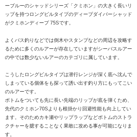
ーブルーのシャッドシリーズ「クミホン」の大きく長いリ
ップを持つロングビルタイプのディープダイバーシャッド
がクミホンディープ 75Sです。
よくバス釣りなどでは倒木やスタンプなどの周辺を攻略す
るために多くのルアーが存在していますがシーバスルアー
の中では数少ないルアーのカテゴリに属しています。
こうしたロングビルタイプは潜行レンジが深く底へ沈んで
しまっている個体をも探って誘い出す釣り方にもってこい
のルアーです。
ボトムをついても先に長い先端のリップが底を弾くため、
先代のクミホン70Sよりも根掛かり回避性能も向上してい
ます。そのためカキ瀬やリップラップなどボトムのストラ
クチャーを臆することなく果敢に攻める事が可能になりま
す。