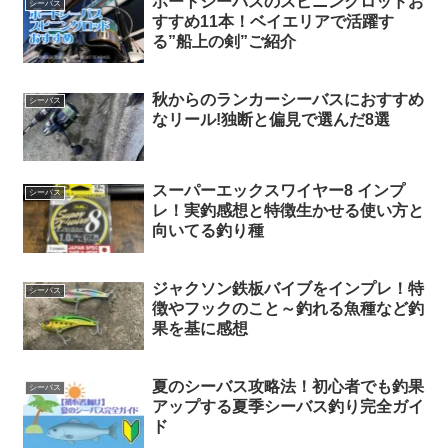
ボートシーバスのスピニングロッドお
シーバス
すすめ11本！ベイエリアで活躍す
る”船上の剣”ご紹介
秋からのランカーシーバスにおすすめ
シーバス
なリール!独断と偏見で選んだ8選
スーパーエックスワイヤー8 インプ
シーバス
レ！実釣感想と特徴生かせる使い方と
向いてる釣り種
ジャクソン鉄板バイブをインプレ！特
シーバス
徴やフックのこと～釣れる魚種など釣
果を基に感想
夏のシーバス攻略法！初心者でも釣果
シーバス
アップする夏季シーバス釣り完全ガイ
ド