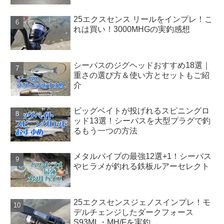
25エクスセンス リールをインプレ！こ
れは買い！3000MHGの実釣感想
シーバスのジグヘッドおすすめ18選｜
重さの選び方＆使い方とセットもご紹
介
ビッグベイトが投げれるスピニングロ
ッド13選！シーバスを大型プラグで釣
るもう一つの方法
メタルバイブの最強12選+1！シーバス
やヒラメが釣れる鉄板ルアーセレクト
25エクスセンスジェノスインプレ！モ
デルチェンジしたダークフォース
S93ML・MH/Fを実釣