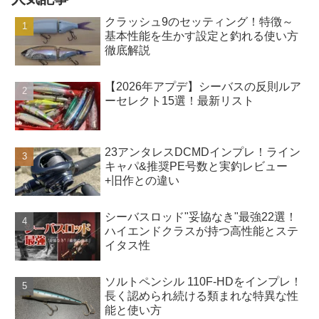
クラッシュ9のセッティング！特徴～
基本性能を生かす設定と釣れる使い方
徹底解説
【2026年アプデ】シーバスの反則ルア
ーセレクト15選！最新リスト
23アンタレスDCMDインプレ！ライン
キャパ&推奨PE号数と実釣レビュー
+旧作との違い
シーバスロッド"妥協なき"最強22選！
ハイエンドクラスが持つ高性能とステ
イタス性
ソルトペンシル 110F-HDをインプレ！
長く認められ続ける類まれな特異な性
能と使い方