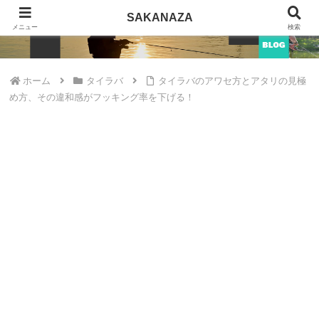
SAKANAZA
SAKANAZA
メニュー
検索
ホーム
タイラバ
タイラバのアワセ方とアタリの見極
め方、その違和感がフッキング率を下げる！