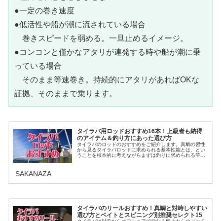
●一定の巻き速度
●低活性や船が潮に流されている場合
巻きスピードを弱める。一旦止めるイメージ。
●コンコンと僅かなアタリが連発する時や船が潮に乗
っている場合
そのまま等速巻き。持続的にアタリがあればOKな
証拠、そのままで乗ります。
タイラバ用ロッドおすすめ16本！上級者も納得
のアイテム＆釣り方にあった選び方
タイラバのロッドのおすすめをご紹介します。真鯛の習性
から見るタイラバロッドに求められる基本性能とは、とい
うことを根本的に考えながらまずは釣りに求められる竿の
特徴から見ていき、それらスペックを兼ね備えたうえで、
自分の行くフィールドや釣り方にあ...
SAKANAZA
タイラバのリールおすすめ！真鯛と対峙しやすい
選び方とベイトとスピニング別推奨セレクト15