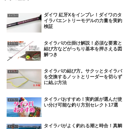
ダイワ 紅牙Xをインプレ！ダイワのタ
タイラバ
イラバエントリーモデルの力量を実釣
検証
タイラバの仕掛け解説！必須な要素と
タイラバ
結び方などがっちり基本を押さえる図
解つき
タイラバの結び方。サクッとタイラバ
タイラバ
を交換するノットとリーダーを切らず
に結ぶ方法
タイラバおすすめ！実釣派が選んだ使
タイラバ
い分け可能な釣り方別セレクト17選
タイラバがよく釣れる潮と時合！真鯛
タイラバ