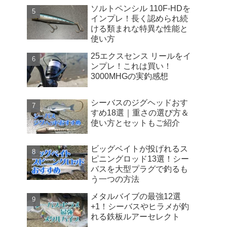
ソルトペンシル 110F-HDを
インプレ！長く認められ続
ける類まれな特異な性能と
使い方
25エクスセンス リールをイ
ンプレ！これは買い！
3000MHGの実釣感想
シーバスのジグヘッドおす
すめ18選｜重さの選び方＆
使い方とセットもご紹介
ビッグベイトが投げれるス
ピニングロッド13選！シー
バスを大型プラグで釣るも
う一つの方法
メタルバイブの最強12選
+1！シーバスやヒラメが釣
れる鉄板ルアーセレクト