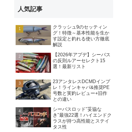
人気記事
クラッシュ9のセッティン
グ！特徴～基本性能を生か
す設定と釣れる使い方徹底
解説
【2026年アプデ】シーバス
の反則ルアーセレクト15
選！最新リスト
23アンタレスDCMDインプ
レ！ラインキャパ&推奨PE
号数と実釣レビュー+旧作
との違い
シーバスロッド"妥協な
き"最強22選！ハイエンドク
ラスが持つ高性能とステイ
タス性