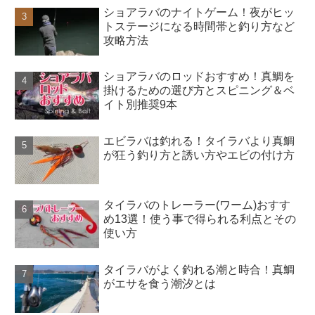
ショアラバのナイトゲーム！夜がヒッ
トステージになる時間帯と釣り方など
攻略方法
ショアラバのロッドおすすめ！真鯛を
掛けるための選び方とスピニング＆ベ
イト別推奨9本
エビラバは釣れる！タイラバより真鯛
が狂う釣り方と誘い方やエビの付け方
タイラバのトレーラー(ワーム)おすす
め13選！使う事で得られる利点とその
使い方
タイラバがよく釣れる潮と時合！真鯛
がエサを食う潮汐とは