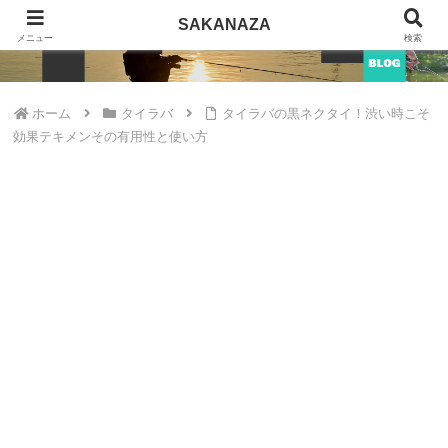
SAKANAZA
SAKANAZA
メニュー
検索
ホーム
タイラバ
タイラバの黒ネクタイ！渋い時こそ
効果テキメンその有用性と使い方