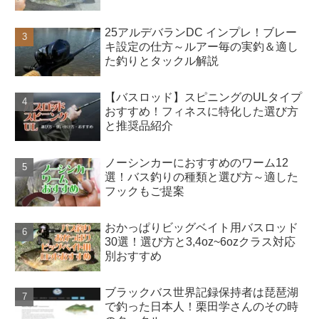
25アルデバランDC インプレ！ブレー
キ設定の仕方～ルアー毎の実釣＆適し
た釣りとタックル解説
【バスロッド】スピニングのULタイプ
おすすめ！フィネスに特化した選び方
と推奨品紹介
ノーシンカーにおすすめのワーム12
選！バス釣りの種類と選び方～適した
フックもご提案
おかっぱりビッグベイト用バスロッド
30選！選び方と3,4oz~6ozクラス対応
別おすすめ
ブラックバス世界記録保持者は琵琶湖
で釣った日本人！栗田学さんのその時