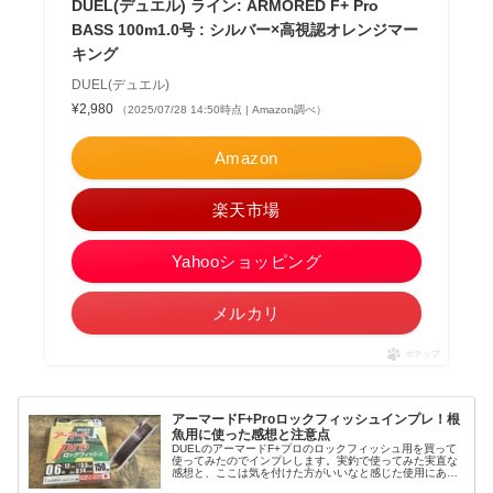
DUEL(デュエル) ライン: ARMORED F+ Pro
BASS 100m1.0号 : シルバー×高視認オレンジマー
キング
DUEL(デュエル)
¥2,980
（2025/07/28 14:50時点 | Amazon調べ）
Amazon
楽天市場
Yahooショッピング
メルカリ
ポチップ
アーマードF+Proロックフィッシュインプレ！根
魚用に使った感想と注意点
DUELのアーマードF+プロのロックフィッシュ用を買って
使ってみたのでインプレします。実釣で使ってみた実直な
感想と、ここは気を付けた方がいいなと感じた使用にあた
って注意したほうがいい点をお伝えします。アーマード