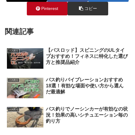
Pinterest
コピー
関連記事
【バスロッド】スピニングのULタイ
バス釣り
プおすすめ！フィネスに特化した選び
方と推奨品紹介
バス釣りバイブレーションおすすめ
バス釣り
18選！有効な場面や使い方から選ん
だ最適解
バス釣りでノーシンカーが有効なの状
バス釣り
況！効果の高いシチュエーション毎の
釣り方