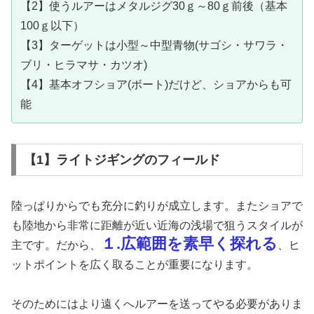
【2】使うルアーはメタルジグ30ｇ～80ｇ前後（基本
100ｇ以下）
【3】ターゲットは小型～中型青物(サゴシ・サワラ・
ブリ・ヒラマサ・カツオ)
【4】基本オフショア(ボート)だけど、ショアからも可
能
【1】ライトジギングのフィールド
陸っぱりからでも充分に釣りが成立します。またショアで
も陸地から非常に距離が近い近海の浅場で狙うスタイルが
１.広範囲を素早く探れる
主です。だから、
、ヒ
ットポイントを広く取ることが重要になります。
そのためにはより遠くへルアーを送ってやる必要がありま