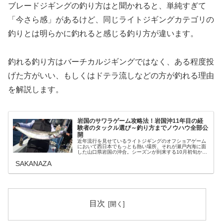
ブレードジギングの釣り方はと聞かれると、単純すぎて
「今さら感」があるけど、同じライトジギングカテゴリの
釣りとは明らかに釣れると感じる釣り方が違います。
釣れる釣り方はバーチカルジギングではなく、ある程度投
げた方がいい、もしくはドテラ流しなどの方が釣れる理由
を解説します。
岩国のサワラゲーム攻略法！岩国沖11年目の経
験者のタックル選び～釣り方までノウハウ全部公
開
近年流行を見せているライトジギングのオフショアゲーム
において西日本でもっとも熱い場所、それが瀬戸内海に面
した山口県岩国の沖合。シーズンが到来する10月初旬から
11月まさに今が青物狙いの最盛期なのだ！この時期岩国沖
SAKANAZA
に通いはじめてはや4年が経つ...
目次