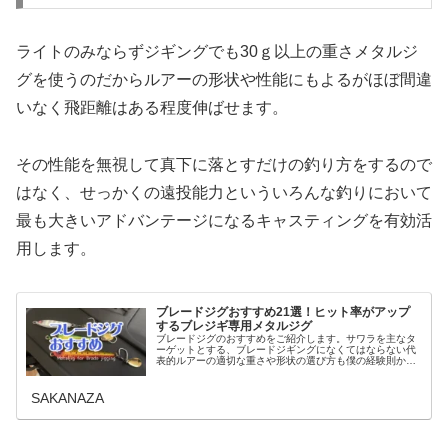
ライトのみならずジギングでも30ｇ以上の重さメタルジ
グを使うのだからルアーの形状や性能にもよるがほぼ間違
いなく飛距離はある程度伸ばせます。
その性能を無視して真下に落とすだけの釣り方をするので
はなく、せっかくの遠投能力といういろんな釣りにおいて
最も大きいアドバンテージになるキャスティングを有効活
用します。
ブレードジグおすすめ21選！ヒット率がアップ
するブレジギ専用メタルジグ
ブレードジグのおすすめをご紹介します。サワラを主なタ
ーゲットとする、ブレードジギングになくてはならない代
表的ルアーの適切な重さや形状の選び方も僕の経験則から
導き出したいろんな角度から解説し、数ある中から厳選し
てブレードジグのおすすめをお届け...
SAKANAZA