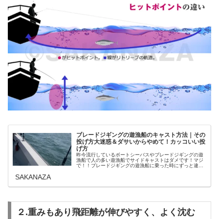
ブレードジギングの遊漁船のキャスト方法｜その
投げ方大迷惑＆ダサいからやめて！カッコいい投
げ方
昨今流行しているボートシーバスやブレードジギングの遊
漁船で人の多い遊漁船でサイドキャストはダメです！マジ
で！！ブレードジギングの遊漁船に乗った時にずっと違和
感を感じていたことを今ここで正直に明かします。青物キ
SAKANAZA
ャスティングゲームの場合熟知して...
２.重みもあり飛距離が伸びやすく、よく沈む