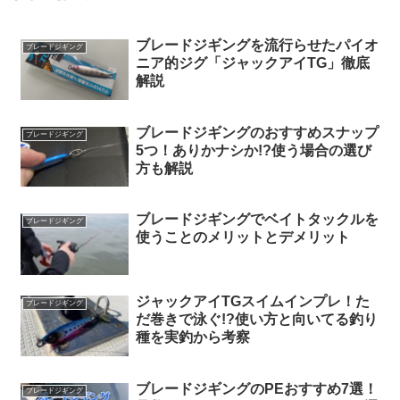
ブレードジギングを流行らせたパイオ
ブレードジギング
ニア的ジグ「ジャックアイTG」徹底
解説
ブレードジギングのおすすめスナップ
ブレードジギング
5つ！ありかナシか!?使う場合の選び
方も解説
ブレードジギングでベイトタックルを
ブレードジギング
使うことのメリットとデメリット
ジャックアイTGスイムインプレ！た
ブレードジギング
だ巻きで泳ぐ!?使い方と向いてる釣り
種を実釣から考察
ブレードジギングのPEおすすめ7選！
ブレードジギング