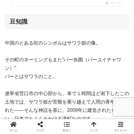
ポチップ
豆知識
中国のとある街のシンボルはサワラ姫の像。
その町のネーミングもまた”パー魚圏（パーユイチャワ
ン）”
パーとはサワラのこと。
遼寧省営口市の中心部から、車で１時間ほど南下したこの
土地では、サワラ姫が苦難を乗り越えて人間の青年と結ば
れた――そんな神話を基に、2009年に建造されたらし
い。日本でもよくみかける港町なのです。
ホーム
シェア
目次へ
トップ
サイドバー