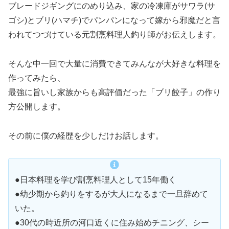
ブレードジギングにのめり込み、家の冷凍庫がサワラ(サ
ゴシ)とブリ(ハマチ)でパンパンになって嫁から邪魔だと言
われてつづけている元割烹料理人釣り師がお伝えします。
そんな中一回で大量に消費できてみんなが大好きな料理を
作ってみたら、
最強に旨いし家族からも高評価だった「ブリ餃子」の作り
方公開します。
その前に僕の経歴を少しだけお話します。
●日本料理を学び割烹料理人として15年働く
●幼少期から釣りをするが大人になるまで一旦辞めて
いた。
●30代の時近所の河口近くに住み始めチニング、シー