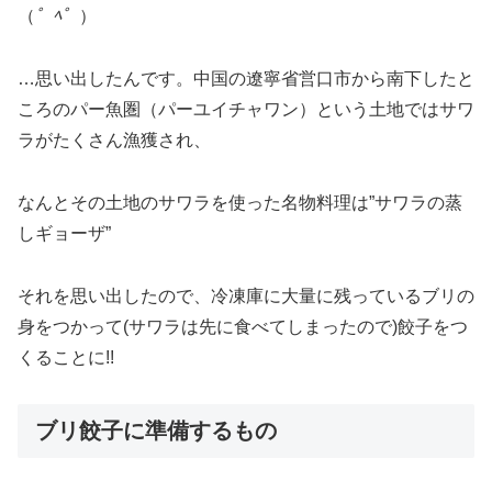
（
゜ﾍ゜
）
…思い出したんです。中国の遼寧省営口市から南下したと
ころのパー魚圏（パーユイチャワン）という土地ではサワ
ラがたくさん漁獲され、
なんとその土地のサワラを使った名物料理は”サワラの蒸
しギョーザ”
それを思い出したので、冷凍庫に大量に残っているブリの
身をつかって(サワラは先に食べてしまったので)餃子をつ
くることに!!
ブリ餃子に準備するもの