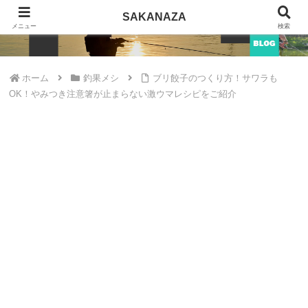
SAKANAZA
SAKANAZA
メニュー
検索
ホーム
釣果メシ
ブリ餃子のつくり方！サワラも
OK！やみつき注意箸が止まらない激ウマレシピをご紹介