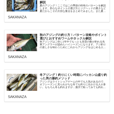
解説
夏のアジング！ここではこの季節の特有のパターンを解説
します。肝心なポイントの選び方とジグヘッドの重さなど
夏だからこその大切な要点をまとめてみました。また夏の
アジングは数釣りが楽しめる時期でもあり、季節的にファ
SAKANAZA
ミリーユースにももってこいの釣り...
秋のアジングの釣り方！パターン攻略やポイント
選びとおすすめワームやタックル解説
秋アジングはご存じ1年中でもっとも良型の数が釣れる先
輩アングラーが認めたハイシーズンになります。アジ釣り
の楽しさを味わうためにこれからアジングをはじめる人に
も秋はおすすめの時期。食材としても旬を迎える秋に庶民
の釣りターゲットとして狙うアジン...
SAKANAZA
冬アジング！釣りにくい時期にバッカン山盛り釣
った男の爆釣メソッド
アジングはライトショアゲームの中でも人気があるので、
オフシーズンに見られがちな冬でも釣りに出かける人が多
い。もちろん冬も釣れますが…激渋で粘ってみても釣れな
いなんてこともあるのがこの季節のアジングです。だけど
冬に釣れるアジはあなたの近くにも...
SAKANAZA