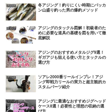
冬アジング！釣りにくい時期にバッカ
アジング
ン山盛り釣った男の爆釣メソッド
アジングのタックル図解！初級者のた
アジング
めに必要な道具の基礎を図を用いて徹
底解説
アジングのおすすめメタルジグ9選！
アジング
ギガアジも狙える使い方とタックルの
選び方
ソアレ2000番リールインプレ！アジ
アジング
ング即戦力リールの実力と超主観的カ
スタムパーツ紹介
アジングに最適なおすすめジグヘッド
アジング
ケース8選！必要性と理想の収納の選
び方