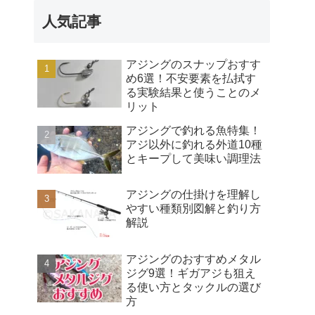
人気記事
アジングのスナップおすす
め6選！不安要素を払拭す
る実験結果と使うことのメ
リット
アジングで釣れる魚特集！
アジ以外に釣れる外道10種
とキープして美味い調理法
アジングの仕掛けを理解し
やすい種類別図解と釣り方
解説
アジングのおすすめメタル
ジグ9選！ギガアジも狙え
る使い方とタックルの選び
方