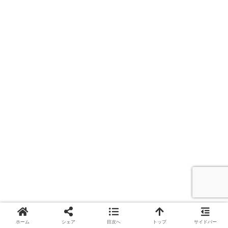
サーフのシーバスの時期について！シー
ホーム
シェア
目次へ
トップ
サイドバー
ズンごとのベイトパターンと攻略法をざ