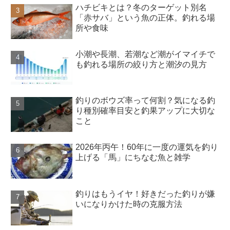
ハチビキとは？冬のターゲット別名
「赤サバ」という魚の正体。釣れる場
所や食味
小潮や長潮、若潮など潮がイマイチで
も釣れる場所の絞り方と潮汐の見方
釣りのボウズ率って何割？気になる釣
り種別確率目安と釣果アップに大切な
こと
2026年丙午！60年に一度の運気を釣り
上げる「馬」にちなむ魚と雑学
釣りはもうイヤ！好きだった釣りが嫌
いになりかけた時の克服方法