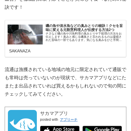
訣です！
磯の魚や淡水魚などの臭みとりの秘訣！クセを旨
味に変える元割烹料理人が伝授する方法2つ
チヌなど磯の魚や川魚料理の臭みとりや下処理の方法をお
伝えします！臭みと感じる磯臭さと言われるものは凝縮さ
れた旨味の一部でもあります。気になる臭みをひと手間加
え美味しさに変える！元日本料理人の技が生きる磯の魚(チ
ヌやグレ)や淡水魚を料理する際...
SAKANAZA
流通は漁獲されている地域の地元に限定されていて通販で
も常時は売っていないのが現状で、サカマアプリなどにた
またま出品されていれば買えるかもしれないので旬の間に
チェックしてみてください。
サカマアプリ
posted with
アプリーチ