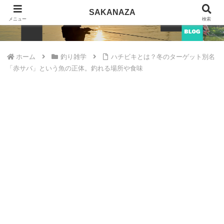
SAKANAZA
SAKANAZA
メニュー
検索
ホーム
釣り雑学
ハチビキとは？冬のターゲット別名
「赤サバ」という魚の正体。釣れる場所や食味