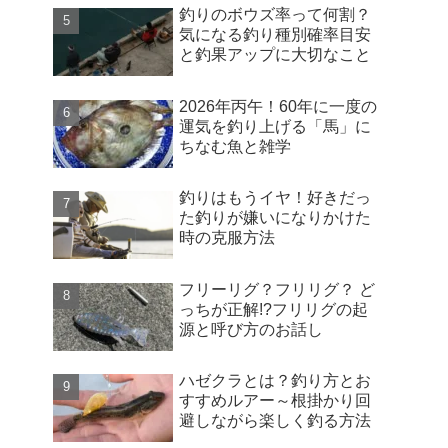
釣りのボウズ率って何割？
気になる釣り種別確率目安
と釣果アップに大切なこと
2026年丙午！60年に一度の
運気を釣り上げる「馬」に
ちなむ魚と雑学
釣りはもうイヤ！好きだっ
た釣りが嫌いになりかけた
時の克服方法
フリーリグ？フリリグ？ ど
っちが正解!?フリリグの起
源と呼び方のお話し
ハゼクラとは？釣り方とお
すすめルアー～根掛かり回
避しながら楽しく釣る方法