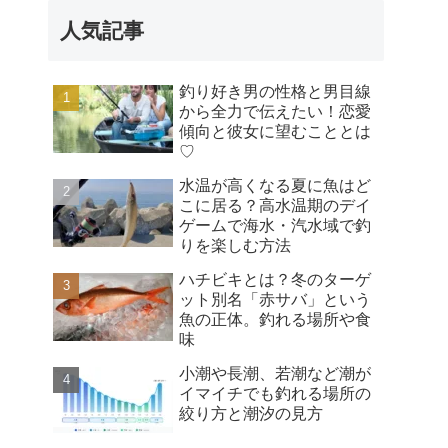
人気記事
釣り好き男の性格と男目線
から全力で伝えたい！恋愛
傾向と彼女に望むこととは
♡
水温が高くなる夏に魚はど
こに居る？高水温期のデイ
ゲームで海水・汽水域で釣
りを楽しむ方法
ハチビキとは？冬のターゲ
ット別名「赤サバ」という
魚の正体。釣れる場所や食
味
小潮や長潮、若潮など潮が
イマイチでも釣れる場所の
絞り方と潮汐の見方