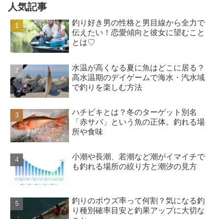
人気記事
釣り好き男の性格と男目線から全力で
伝えたい！恋愛傾向と彼女に望むこと
とは♡
水温が高くなる夏に魚はどこに居る？
高水温期のデイゲームで海水・汽水域
で釣りを楽しむ方法
ハチビキとは？冬のターゲット別名
「赤サバ」という魚の正体。釣れる場
所や食味
小潮や長潮、若潮など潮がイマイチで
も釣れる場所の絞り方と潮汐の見方
釣りのボウズ率って何割？気になる釣
り種別確率目安と釣果アップに大切な