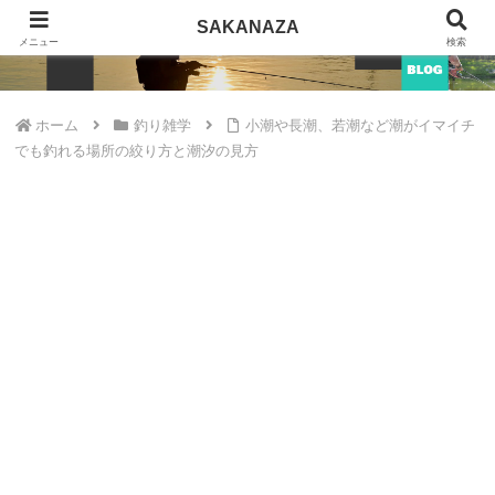
SAKANAZA
SAKANAZA
メニュー
検索
ホーム
釣り雑学
小潮や長潮、若潮など潮がイマイチ
でも釣れる場所の絞り方と潮汐の見方