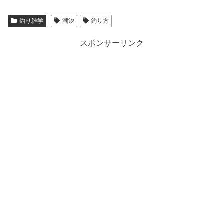
釣り雑学
潮汐
釣り方
スポンサーリンク