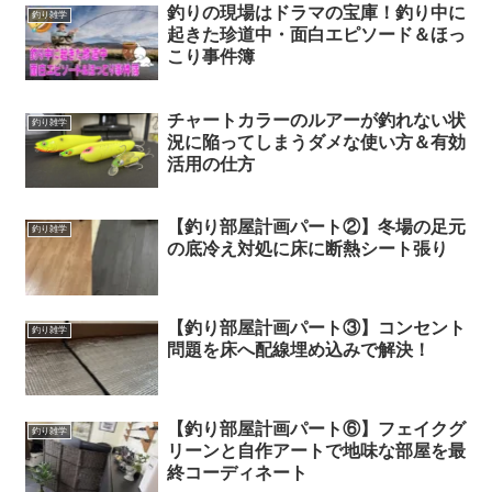
釣りの現場はドラマの宝庫！釣り中に
釣り雑学
起きた珍道中・面白エピソード＆ほっ
こり事件簿
チャートカラーのルアーが釣れない状
釣り雑学
況に陥ってしまうダメな使い方＆有効
活用の仕方
【釣り部屋計画パート②】冬場の足元
釣り雑学
の底冷え対処に床に断熱シート張り
【釣り部屋計画パート③】コンセント
釣り雑学
問題を床へ配線埋め込みで解決！
【釣り部屋計画パート⑥】フェイクグ
釣り雑学
リーンと自作アートで地味な部屋を最
終コーディネート