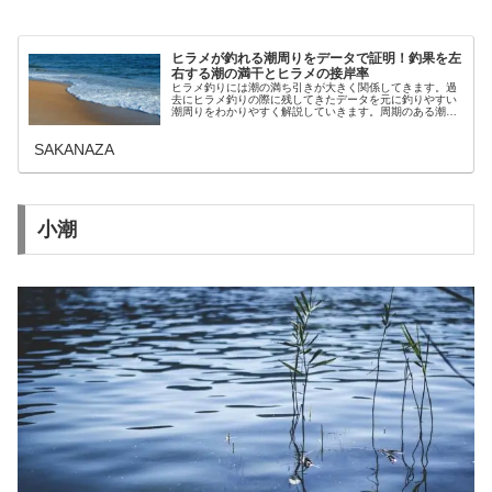
ヒラメが釣れる潮周りをデータで証明！釣果を左
右する潮の満干とヒラメの接岸率
ヒラメ釣りには潮の満ち引きが大きく関係してきます。過
去にヒラメ釣りの際に残してきたデータを元に釣りやすい
潮周りをわかりやすく解説していきます。周期のある潮で
いちばん釣果が上がった潮と、満干の差やヒラメが動くの
は下げ潮か？上げ潮かなど疑問にお...
SAKANAZA
小潮