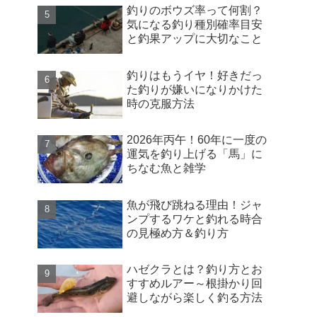
釣りのボウズ率って何割？
気になる釣り種別確率目安
と釣果アップに大切なこと
釣りはもうイヤ！好きだっ
た釣りが嫌いになりかけた
時の克服方法
2026年丙午！60年に一度の
運気を釣り上げる「馬」に
ちなむ魚と雑学
魚が飛び跳ねる理由！ジャ
ンプするワケと釣れる時合
の見極め方＆釣り方
ハゼクラとは？釣り方とお
すすめルアー～根掛かり回
避しながら楽しく釣る方法