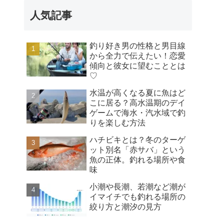
人気記事
釣り好き男の性格と男目線
から全力で伝えたい！恋愛
傾向と彼女に望むこととは
♡
水温が高くなる夏に魚はど
こに居る？高水温期のデイ
ゲームで海水・汽水域で釣
りを楽しむ方法
ハチビキとは？冬のターゲ
ット別名「赤サバ」という
魚の正体。釣れる場所や食
味
小潮や長潮、若潮など潮が
イマイチでも釣れる場所の
絞り方と潮汐の見方