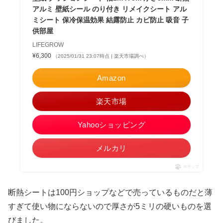
アルミ 壁紙シール のり付き リメイクシート アル
ミシート 保冷保温効果 結露防止 カビ防止 吸音 子
供部屋
LIFEGROW
¥6,300
（2025/01/31 23:07時点 | 楽天市場調べ）
Amazon
楽天市場
Yahooショッピング
メルカリ
ポチップ
断熱シートは100円ショップなどで売っているものだと薄
すぎて使い物にならないので厚さが5ミリの硬いものを選
びました。