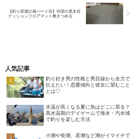
【釣り部屋計画パート④】待望の黒木目
クッションフロアマット敷きつめる
人気記事
釣り好き男の性格と男目線から全力で
伝えたい！恋愛傾向と彼女に望むこと
とは♡
水温が高くなる夏に魚はどこに居る？
高水温期のデイゲームで海水・汽水域
で釣りを楽しむ方法
小潮や長潮、若潮など潮がイマイチで