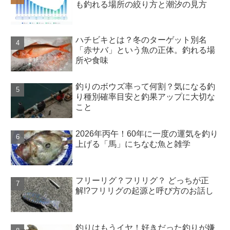
も釣れる場所の絞り方と潮汐の見方
ハチビキとは？冬のターゲット別名
「赤サバ」という魚の正体。釣れる場
所や食味
釣りのボウズ率って何割？気になる釣
り種別確率目安と釣果アップに大切な
こと
2026年丙午！60年に一度の運気を釣り
上げる「馬」にちなむ魚と雑学
フリーリグ？フリリグ？ どっちが正
解!?フリリグの起源と呼び方のお話し
釣りはもうイヤ！好きだった釣りが嫌