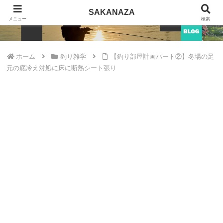
SAKANAZA
SAKANAZA
メニュー
検索
ホーム
釣り雑学
【釣り部屋計画パート②】冬場の足
元の底冷え対処に床に断熱シート張り