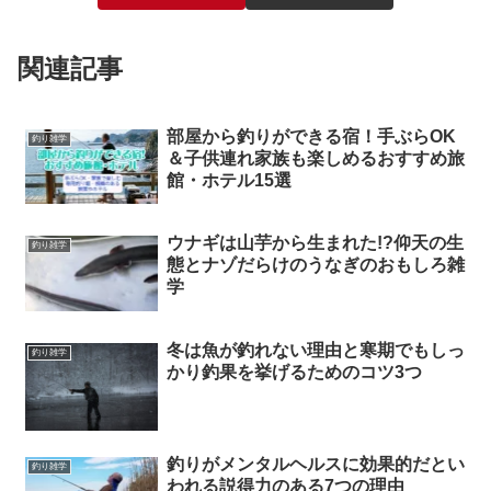
関連記事
部屋から釣りができる宿！手ぶらOK
釣り雑学
＆子供連れ家族も楽しめるおすすめ旅
館・ホテル15選
ウナギは山芋から生まれた!?仰天の生
釣り雑学
態とナゾだらけのうなぎのおもしろ雑
学
冬は魚が釣れない理由と寒期でもしっ
釣り雑学
かり釣果を挙げるためのコツ3つ
釣りがメンタルヘルスに効果的だとい
釣り雑学
われる説得力のある7つの理由