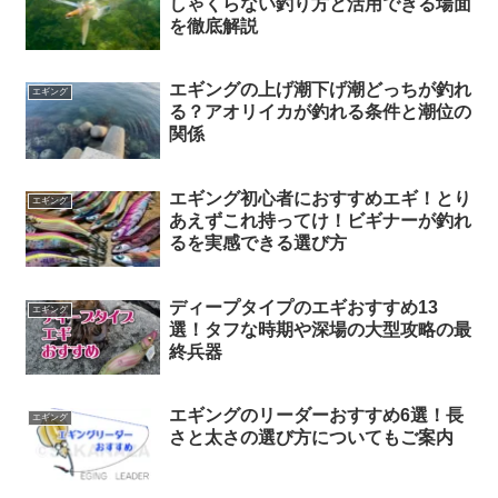
しゃくらない釣り方と活用できる場面
を徹底解説
エギングの上げ潮下げ潮どっちが釣れ
エギング
る？アオリイカが釣れる条件と潮位の
関係
エギング初心者におすすめエギ！とり
エギング
あえずこれ持ってけ！ビギナーが釣れ
るを実感できる選び方
ディープタイプのエギおすすめ13
エギング
選！タフな時期や深場の大型攻略の最
終兵器
エギングのリーダーおすすめ6選！長
エギング
さと太さの選び方についてもご案内