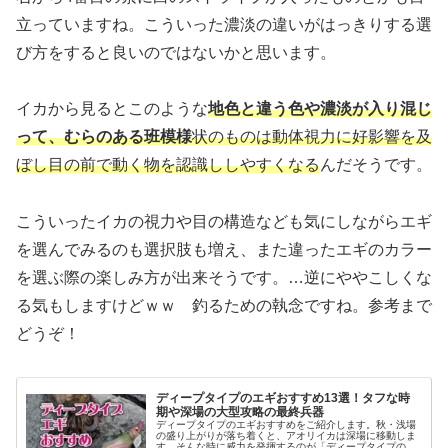
立っていますね。こういった濃淡の違いがはっきりする選
び方をすると良いのではないかと思います。
イカから見るとこのような
地色と違う色や濃淡が入り混じ
って、むらのある班模様
状のものは動体視力に好影響を及
ぼし目の前で動く物を認識ししやすくなる
んだそうです。
こういったイカの視力や目の構造なども気にしながらエギ
を選んでみるのも選択肢も増え、また違ったエギのカラー
を選ぶ際の楽しみ方が出来そうです。…逆にややこしくな
る気もしますけどｗｗ 釣るための執念ですね。参考まで
どうぞ！
ディープタイプのエギおすすめ13選！タフな時
期や深場の大型攻略の最終兵器
ディープタイプのエギおすすめをご紹介します。秋・浅場
の盛り上がりが落ち着くと、アオリイカは深場に移動しま
す。そんな時に威力を発揮するのが「ディープタイプのエ