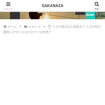
SAKANAZA
SAKANAZA
メニュー
検索
ホーム
エギング
イカの視力は人間並み？イカの目が
識別しやすいエギのカラーは何色？