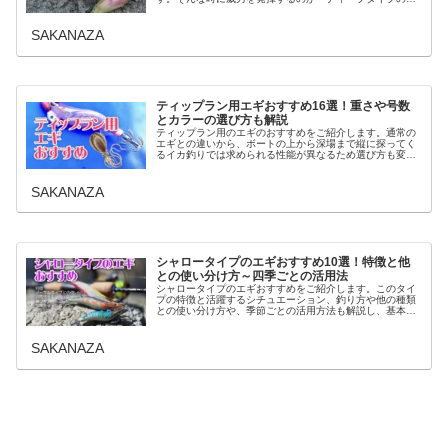
ギ」です。この記事では「ディープタイプの特徴」「季節
別の使いどころ」「ノーマルエギの...
SAKANAZA
ティップラン用エギおすすめ16選！重さや号数
とカラーの選び方も解説
ティップラン用のエギのおすすめをご紹介します。通常の
エギとの違いから、ボートの上から深場まで縦に探ってく
るイカ釣りでは求められる性能が異なるため選び方も変わ
ってきます。重さと、季節ごとの攻略による適切な号数の
選び方やおすすめカラーも一緒に解...
SAKANAZA
シャロータイプのエギおすすめ10選！特徴と他
との使い分け方～四季ごとの活用法
シャロータイプのエギおすすめをご紹介します。このタイ
プの特徴と活躍するシチュエーション、釣り方や他の種類
との使い分け方や、季節ごとの活用方法も解説し、基本的
な選び方とおすすめのシャロータイプのエギをご案内しま
す。シャロータイプのエギとはエギ...
SAKANAZA