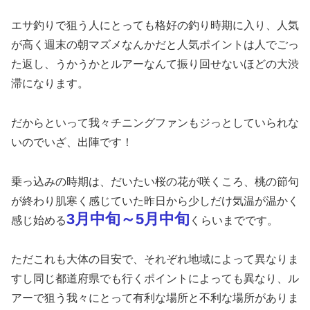
エサ釣りで狙う人にとっても格好の釣り時期に入り、人気
が高く週末の朝マズメなんかだと人気ポイントは人でごっ
た返し、うかうかとルアーなんて振り回せないほどの大渋
滞になります。
だからといって我々チニングファンもジっとしていられな
いのでいざ、出陣です！
乗っ込みの時期は、だいたい桜の花が咲くころ、桃の節句
が終わり肌寒く感じていた昨日から少しだけ気温が温かく
3月中旬～5月中旬
感じ始める
くらいまでです。
ただこれも大体の目安で、それぞれ地域によって異なりま
すし同じ都道府県でも行くポイントによっても異なり、ル
アーで狙う我々にとって有利な場所と不利な場所がありま