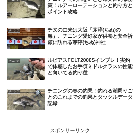
策！ルアーローテーションと釣り方と
ポイント攻略
チヌの由来は大阪「茅渟(ちぬ)の
チニング
海」、チニング愛好家が供養と安全祈
願に訪れる茅渟(ちぬ)神社
ルビアスFCLT2000Sインプレ！実釣
チニング
で体感したお手頃ミドルクラスの性能
と向いてる釣り種
チニングの春の釣果！釣れる潮周りご
チニング
とのこれまでの釣果とタックルデータ
記録
スポンサーリンク