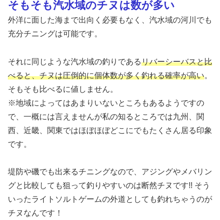
そもそも汽水域のチヌは数が多い
外洋に面した海まで出向く必要もなく、汽水域の河川でも
充分チニングは可能です。
それに同じような汽水域の釣りである
リバーシーバスと比
べると、チヌは圧倒的に個体数が多く釣れる確率が高い
。
そもそも比べるに値しません。
※地域によってはあまりいないところもあるようですの
で、一概には言えませんが私の知るところでは九州、関
西、近畿、関東ではほぼほぼどこにでもたくさん居る印象
です。
堤防や磯でも出来るチニングなので、アジングやメバリン
グと比較しても狙って釣りやすいのは断然チヌです!! そう
いったライトソルトゲームの外道としても釣れちゃうのが
チヌなんです！