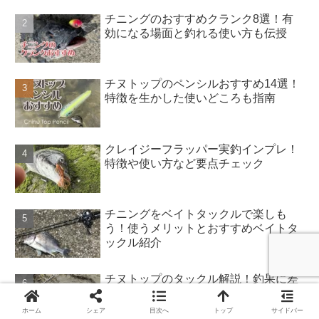
チニングのおすすめクランク8選！有
効になる場面と釣れる使い方も伝授
チヌトップのペンシルおすすめ14選！
特徴を生かした使いどころも指南
クレイジーフラッパー実釣インプレ！
特徴や使い方など要点チェック
チニングをベイトタックルで楽しも
う！使うメリットとおすすめベイトタ
ックル紹介
チヌトップのタックル解説！釣果に差
がつく!?ロッド、リールやライン選択
のこと
ホーム
シェア
目次へ
トップ
サイドバー